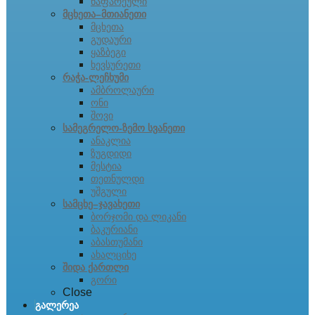
ნაფარეული
მცხეთა–მთიანეთი
მცხეთა
გუდაური
ყაზბეგი
ხევსურეთი
რაჭა-ლეჩხუმი
ამბროლაური
ონი
შოვი
სამეგრელო-ზემო სვანეთი
ანაკლია
ზუგდიდი
მესტია
თეთნულდი
უშგული
სამცხე–ჯავახეთი
ბორჯომი და ლიკანი
ბაკურიანი
აბასთუმანი
ახალციხე
შიდა ქართლი
გორი
Close
გალერეა