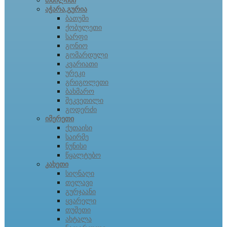
თბილისი
აჭარა,გურია
ბათუმი
ქობულეთი
სარფი
გონიო
გომარდული
კვარიათი
ურეკი
გრიგოლეთი
ბახმარო
შეკვეთილი
გოდერძი
იმერეთი
ქუთაისი
საირმე
ნუნისი
წყალტუბო
კახეთი
სიღნაღი
თელავი
გურჯაანი
ყვარელი
თუშეთი
ახტალა