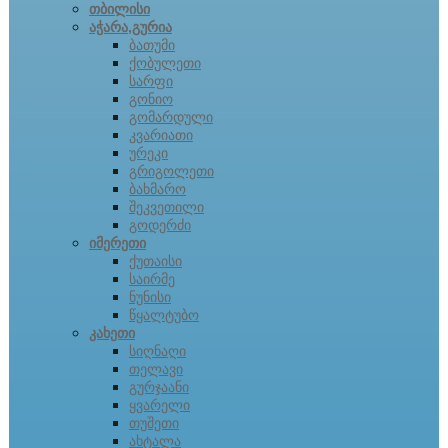
თბილისი
აჭარა,გურია
ბათუმი
ქობულეთი
სარფი
გონიო
გომარდული
კვარიათი
ურეკი
გრიგოლეთი
ბახმარო
შეკვეთილი
გოდერძი
იმერეთი
ქუთაისი
საირმე
ნუნისი
წყალტუბო
კახეთი
სიღნაღი
თელავი
გურჯაანი
ყვარელი
თუშეთი
ახტალა