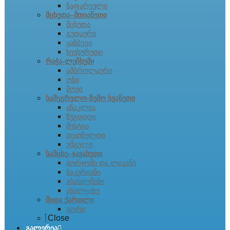
ნაფარეული
მცხეთა–მთიანეთი
მცხეთა
გუდაური
ყაზბეგი
ხევსურეთი
რაჭა-ლეჩხუმი
ამბროლაური
ონი
შოვი
სამეგრელო-ზემო სვანეთი
ანაკლია
ზუგდიდი
მესტია
თეთნულდი
უშგული
სამცხე–ჯავახეთი
ბორჯომი და ლიკანი
ბაკურიანი
აბასთუმანი
ახალციხე
შიდა ქართლი
გორი
Close
გალერეა