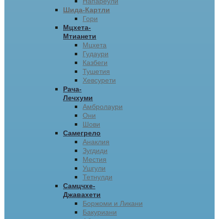
Напареули
Шида-Картли
Гори
Мцхета-
Мтианети
Мцхета
Гудаури
Казбеги
Тушетия
Хевсурети
Рача-
Лечхуми
Амбролаури
Они
Шови
Самегрело
Анаклия
Зугдиди
Местия
Ушгули
Тетнулди
Самцчхе-
Джавахети
Боржоми и Ликани
Бакуриани