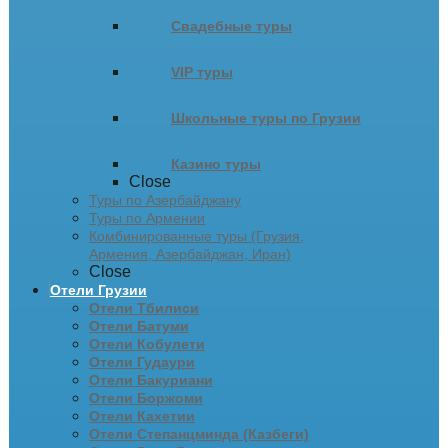
Свадебные туры
VIP туры
Школьные туры по Грузии
Казино туры
Close
Туры по Азербайджану
Туры по Армении
Комбинированные туры (Грузия,
Армения, Азербайджан, Иран)
Close
Отели Грузии
Отели Тбилиси
Отели Батуми
Отели Кобулети
Отели Гудаури
Отели Бакуриани
Отели Боржоми
Отели Кахетии
Отели Степанцминда (Казбеги)