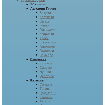
Курорты Грузии
Тбилиси
Аджария-Гурия
Батуми
Кобулети
Сарпи
Гонио
Гомардули
Квариати
Уреки
Шекветили
Григолети
Годердзи
Бахмаро
Имеретия
Кутаиси
Саирме
Нуниси
Цхалтубо
Кахетия
Сигнаги
Телави
Гурджаани
Кварели
Ахтала