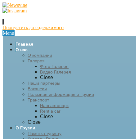
Пропустить до содержимого
Menu
Главная
О нас
О компании
Галерея
Фото Галерея
Видео Галерея
Close
Наши партнеры
Вакансии
Полезная информация о Грузии
Транспорт
Наш автопарк
Rent a car
Close
Close
О Грузии
Памятка туристу