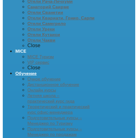
Отели Рача-Лечхуми
Санаторий Саирме
Отели Сванетии
Отели Квариати, Гонио, Сарпи
Отели Самегрело
Отели Уреки
Отели Кутаиси
Отели Чакви
Close
MICE
MICE Туризм
VIP сервис
Close
Обучение
Очное обучение
Дистанционное обучение
Онлайн курсы
Летняя школа –
практический курс гида
Теоретический и практический
курс офис-менеджера
Подготовительные курсы –
Менеджер по Туризму
Подготовительные курсы –
Менеджер по продажам