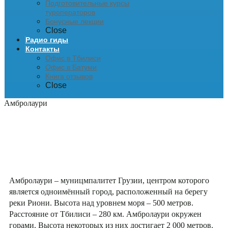
Подготовительные курсы
туроператоров
Бонусные лекции
Close
Радио гиды
Контакты
Офис в Тбилиси
Офис в Батуми
Книга отзывов
Close
Амбролаури
Амбролаури – муницмпалитет Грузии, центром которого
является одноимённый город, расположенный на берегу
реки Риони. Высота над уровнем моря – 500 метров.
Расстояние от Тбилиси – 280 км. Амбролаури окружен
горами. Высота некоторых из них достигает 2 000 метров.