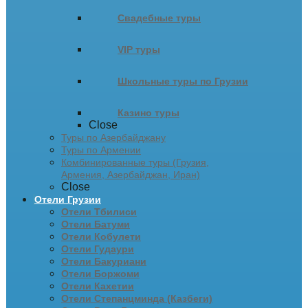
Свадебные туры
VIP туры
Школьные туры по Грузии
Казино туры
Close
Туры по Азербайджану
Туры по Армении
Комбинированные туры (Грузия,
Армения, Азербайджан, Иран)
Close
Отели Грузии
Отели Тбилиси
Отели Батуми
Отели Кобулети
Отели Гудаури
Отели Бакуриани
Отели Боржоми
Отели Кахетии
Отели Степанцминда (Казбеги)