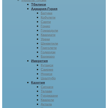
Курорты Грузии
Тбилиси
Аджария-Гурия
Батуми
Кобулети
Сарпи
Гонио
Гомардули
Квариати
Уреки
Шекветили
Григолети
Годердзи
Бахмаро
Имеретия
Кутаиси
Саирме
Нуниси
Цхалтубо
Кахетия
Сигнаги
Телави
Гурджаани
Кварели
Ахтала