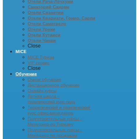
Отели Рача-Лечхуми
Санаторий Саирме
Отели Сванетии
Отели Квариати, Гонио, Сарпи
Отели Самегрело
Отели Уреки
Отели Кутаиси
Отели Чакви
Close
MICE
MICE Туризм
VIP сервис
Close
Обучение
Очное обучение
Дистанционное обучение
Онлайн курсы
Летняя школа –
практический курс гида
Теоретический и практический
курс офис-менеджера
Подготовительные курсы –
Менеджер по Туризму
Подготовительные курсы –
Менеджер по продажам