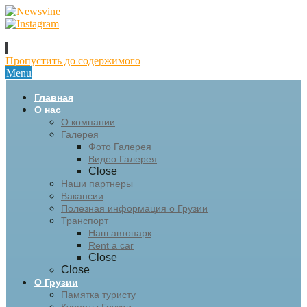
Пропустить до содержимого
Menu
Главная
О нас
О компании
Галерея
Фото Галерея
Видео Галерея
Close
Наши партнеры
Вакансии
Полезная информация о Грузии
Транспорт
Наш автопарк
Rent a car
Close
Close
О Грузии
Памятка туристу