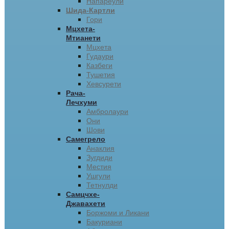
Напареули
Шида-Картли
Гори
Мцхета-
Мтианети
Мцхета
Гудаури
Казбеги
Тушетия
Хевсурети
Рача-
Лечхуми
Амбролаури
Они
Шови
Самегрело
Анаклия
Зугдиди
Местия
Ушгули
Тетнулди
Самцчхе-
Джавахети
Боржоми и Ликани
Бакуриани