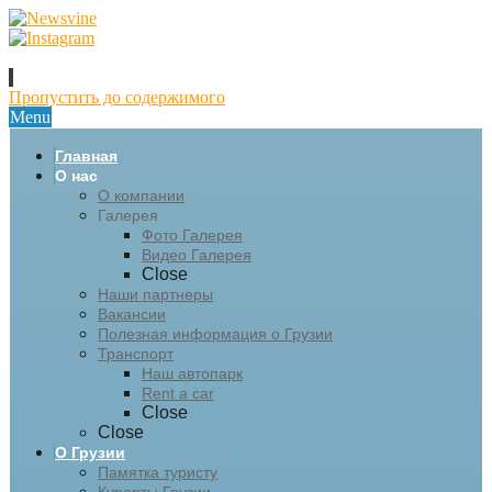
Пропустить до содержимого
Menu
Главная
О нас
О компании
Галерея
Фото Галерея
Видео Галерея
Close
Наши партнеры
Вакансии
Полезная информация о Грузии
Транспорт
Наш автопарк
Rent a car
Close
Close
О Грузии
Памятка туристу