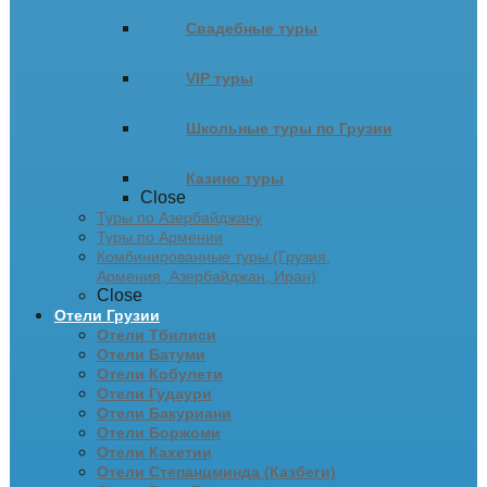
Свадебные туры
VIP туры
Школьные туры по Грузии
Казино туры
Close
Туры по Азербайджану
Туры по Армении
Комбинированные туры (Грузия,
Армения, Азербайджан, Иран)
Close
Отели Грузии
Отели Тбилиси
Отели Батуми
Отели Кобулети
Отели Гудаури
Отели Бакуриани
Отели Боржоми
Отели Кахетии
Отели Степанцминда (Казбеги)