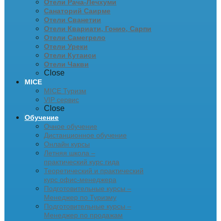
Отели Рача-Лечхуми
Санаторий Саирме
Отели Сванетии
Отели Квариати, Гонио, Сарпи
Отели Самегрело
Отели Уреки
Отели Кутаиси
Отели Чакви
Close
MICE
MICE Туризм
VIP сервис
Close
Обучение
Очное обучение
Дистанционное обучение
Онлайн курсы
Летняя школа –
практический курс гида
Теоретический и практический
курс офис-менеджера
Подготовительные курсы –
Менеджер по Туризму
Подготовительные курсы –
Менеджер по продажам