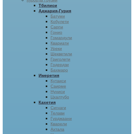
Курорты Грузии
Тбилиси
Аджария-Гурия
Батуми
Кобулети
Сарпи
Гонио
Гомардули
Квариати
Уреки
Шекветили
Григолети
Годердзи
Бахмаро
Имеретия
Кутаиси
Саирме
Нуниси
Цхалтубо
Кахетия
Сигнаги
Телави
Гурджаани
Кварели
Ахтала