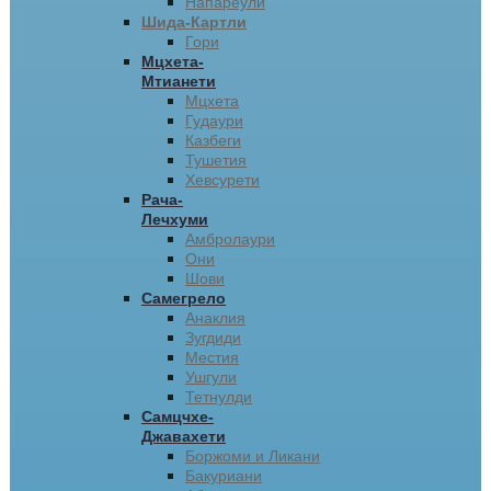
Напареули
Шида-Картли
Гори
Мцхета-
Мтианети
Мцхета
Гудаури
Казбеги
Тушетия
Хевсурети
Рача-
Лечхуми
Амбролаури
Они
Шови
Самегрело
Анаклия
Зугдиди
Местия
Ушгули
Тетнулди
Самцчхе-
Джавахети
Боржоми и Ликани
Бакуриани