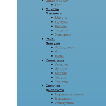
Шида-Картли
Гори
Мцхета-
Мтианети
Мцхета
Гудаури
Казбеги
Тушетия
Хевсурети
Рача-
Лечхуми
Амбролаури
Они
Шови
Самегрело
Анаклия
Зугдиди
Местия
Ушгули
Тетнулди
Самцчхе-
Джавахети
Боржоми и Ликани
Бакуриани
Абастумани