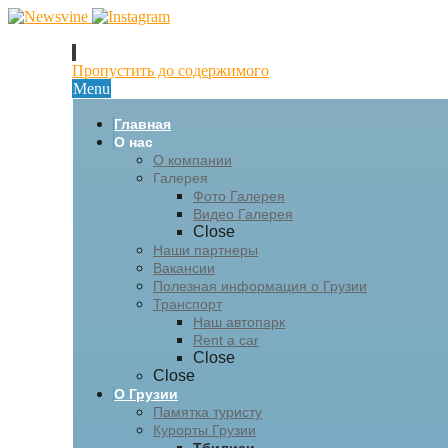
Пропустить до содержимого
Menu
Главная
О нас
О компании
Галерея
Фото Галерея
Видео Галерея
Close
Наши партнеры
Вакансии
Полезная информация о Грузии
Транспорт
Наш автопарк
Rent a car
Close
Close
О Грузии
Памятка туристу
Курорты Грузии