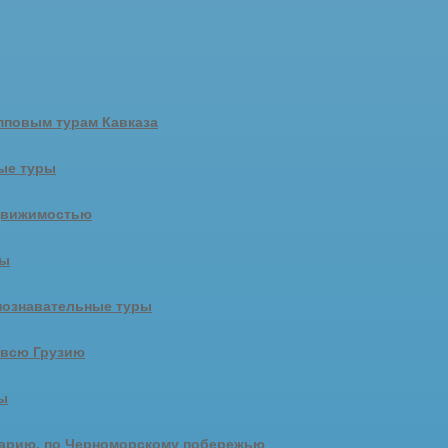
пповым турам Кавказа
ые туры
движимостью
ры
познавательные туры
 всю Грузию
ы
арию, по Черноморскому побережью