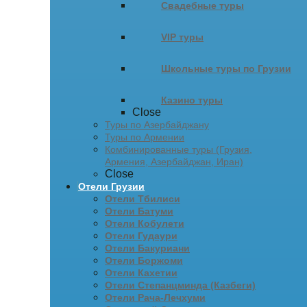
Свадебные туры
VIP туры
Школьные туры по Грузии
Казино туры
Close
Туры по Азербайджану
Туры по Армении
Комбинированные туры (Грузия,
Армения, Азербайджан, Иран)
Close
Отели Грузии
Отели Тбилиси
Отели Батуми
Отели Кобулети
Отели Гудаури
Отели Бакуриани
Отели Боржоми
Отели Кахетии
Отели Степанцминда (Казбеги)
Отели Рача-Лечхуми