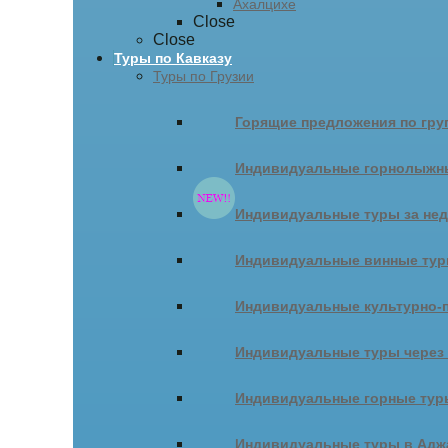
Ахалцихе
Close
Close
Туры по Кавказу
Туры по Грузии
Горящие предложения по гру
Индивидуальные горнолыжн
Индивидуальные туры за не
Индивидуальные винные ту
Индивидуальные культурно-
Индивидуальные туры через
Индивидуальные горные тур
Индивидуальные туры в Адж