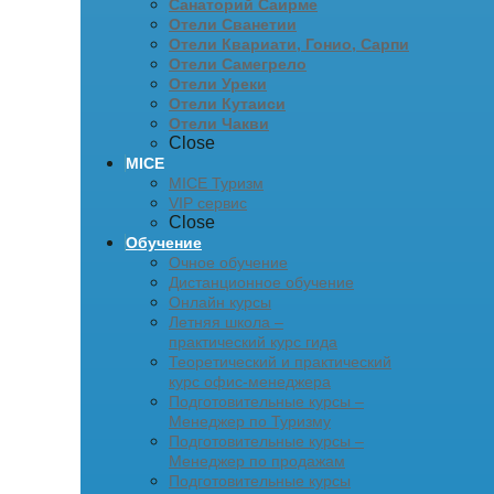
Санаторий Саирме
Отели Сванетии
Отели Квариати, Гонио, Сарпи
Отели Самегрело
Отели Уреки
Отели Кутаиси
Отели Чакви
Close
MICE
MICE Туризм
VIP сервис
Close
Обучение
Очное обучение
Дистанционное обучение
Онлайн курсы
Летняя школа –
практический курс гида
Теоретический и практический
курс офис-менеджера
Подготовительные курсы –
Менеджер по Туризму
Подготовительные курсы –
Менеджер по продажам
Подготовительные курсы