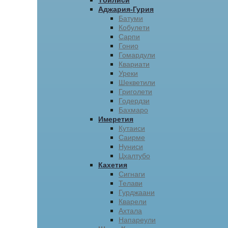
Тбилиси
Аджария-Гурия
Батуми
Кобулети
Сарпи
Гонио
Гомардули
Квариати
Уреки
Шекветили
Григолети
Годердзи
Бахмаро
Имеретия
Кутаиси
Саирме
Нуниси
Цхалтубо
Кахетия
Сигнаги
Телави
Гурджаани
Кварели
Ахтала
Напареули