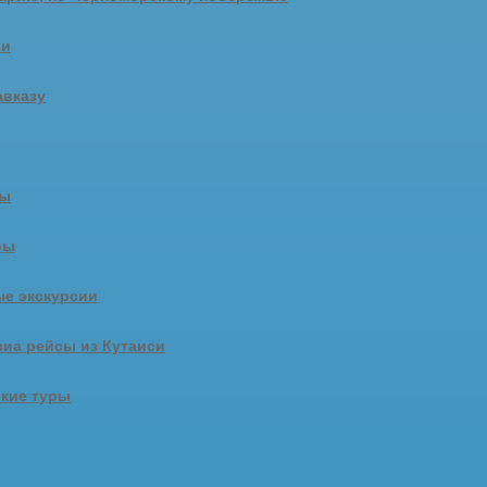
ии
авказу
ры
ры
е экскурсии
иа рейсы из Кутаиси
кие туры