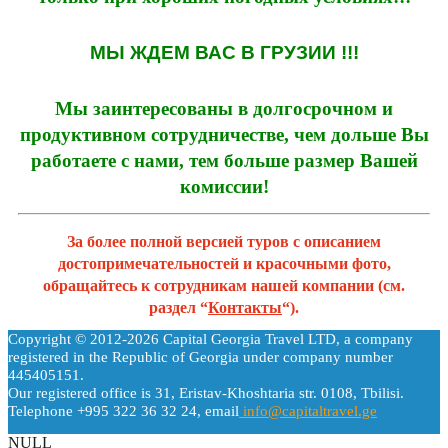
МЫ ЖДЕМ ВАС В ГРУЗИИ !!!
Мы заинтересованы в долгосрочном и
продуктивном сотрудничестве, чем дольше Вы
работаете с нами, тем больше размер Вашей
комиссии!
За более полной версией туров с описанием
достопримечательностей и красочными фото,
обращайтесь к сотрудникам нашей компании (см.
раздел “
Контакты
“).
Copyright © 2012-2026 Capital Georgia Travel LTD, a company
registered in the Republic of Georgia under company number
445405151.
Our registered office is 31, Eristav-Khoshtaria str. 0108, Tbilisi.
Telephone +995 322 36 32 24, email
info@capitaltravel.ge
NULL