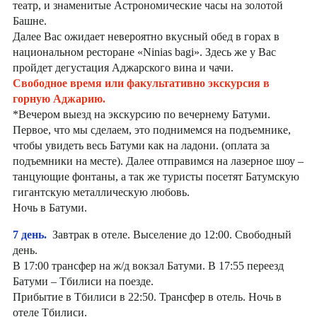
театр, и знаменитые Астрономические часы на золотой
Башне.
Далее Вас ожидает невероятно вкусный обед в горах в
национальном ресторане «Ninias bagi». Здесь же у Вас
пройдет дегустация Аджарского вина и чачи.
Свободное время или факультативно экскурсия в
горную Аджарию.
*Вечером выезд на экскурсию по вечернему Батуми.
Первое, что мы сделаем, это поднимемся на подъемнике,
чтобы увидеть весь Батуми как на ладони. (оплата за
подъемники на месте). Далее отправимся на лазерное шоу –
танцующие фонтаны, а так же туристы посетят Батумскую
гигантскую металлическую любовь.
Ночь в Батуми.
7 день.
Завтрак в отеле. Выселение до 12:00. Свободный
день.
В 17:00 трансфер на ж/д вокзал Батуми. В 17:55 переезд
Батуми – Тбилиси на поезде.
Прибытие в Тбилиси в 22:50. Трансфер в отель. Ночь в
отеле Тбилиси.