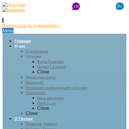
Пропустить до содержимого
Menu
Главная
О нас
О компании
Галерея
Фото Галерея
Видео Галерея
Close
Наши партнеры
Вакансии
Полезная информация о Грузии
Транспорт
Наш автопарк
Rent a car
Close
Close
О Грузии
Памятка туристу