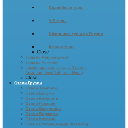
Свадебные туры
VIP туры
Школьные туры по Грузии
Казино туры
Close
Туры по Азербайджану
Туры по Армении
Комбинированные туры (Грузия,
Армения, Азербайджан, Иран)
Close
Отели Грузии
Отели Тбилиси
Отели Батуми
Отели Кобулети
Отели Гудаури
Отели Бакуриани
Отели Боржоми
Отели Кахетии
Отели Степанцминда (Казбеги)