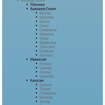
Курорты Грузии
Тбилиси
Аджария-Гурия
Батуми
Кобулети
Сарпи
Гонио
Гомардули
Квариати
Уреки
Шекветили
Григолети
Годердзи
Бахмаро
Имеретия
Кутаиси
Саирме
Нуниси
Цхалтубо
Кахетия
Сигнаги
Телави
Гурджаани
Кварели
Ахтала