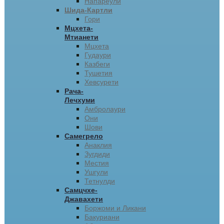
Напареули
Шида-Картли
Гори
Мцхета-
Мтианети
Мцхета
Гудаури
Казбеги
Тушетия
Хевсурети
Рача-
Лечхуми
Амбролаури
Они
Шови
Самегрело
Анаклия
Зугдиди
Местия
Ушгули
Тетнулди
Самцчхе-
Джавахети
Боржоми и Ликани
Бакуриани