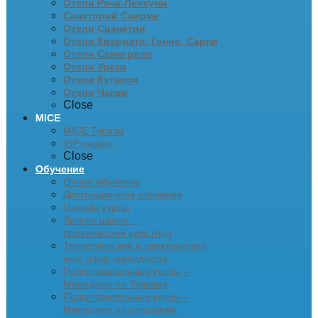
Отели Рача-Лечхуми
Санаторий Саирме
Отели Сванетии
Отели Квариати, Гонио, Сарпи
Отели Самегрело
Отели Уреки
Отели Кутаиси
Отели Чакви
Close
MICE
MICE Туризм
VIP сервис
Close
Обучение
Очное обучение
Дистанционное обучение
Онлайн курсы
Летняя школа –
практический курс гида
Теоретический и практический
курс офис-менеджера
Подготовительные курсы –
Менеджер по Туризму
Подготовительные курсы –
Менеджер по продажам