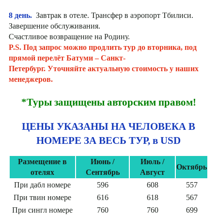
8 день.
Завтрак в отеле. Трансфер в аэропорт Тбилиси.
Завершение обслуживания.
Счастливое возвращение на Родину.
P.S. Под запрос можно продлить тур до вторника, под
прямой перелёт Батуми – Санкт-
Петербург. Уточняйте актуальную стоимость у наших
менеджеров.
*Туры защищены авторским правом!
ЦЕНЫ УКАЗАНЫ НА ЧЕЛОВЕКА В
НОМЕРЕ ЗА ВЕСЬ ТУР, в USD
Размещение в
Июнь /
Июль /
Октябрь
отелях
Сентябрь
Август
При дабл номере
596
608
557
При твин номере
616
618
567
При сингл номере
760
760
699