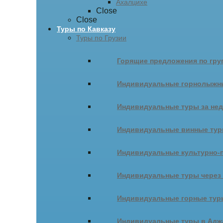
Ахалцихе
Close
Close
Туры по Кавказу
Туры по Грузии
Горящие предложения по гру
Индивидуальные горнолыжн
Индивидуальные туры за не
Индивидуальные винные ту
Индивидуальные культурно-
Индивидуальные туры через
Индивидуальные горные тур
Индивидуальные туры в Адж