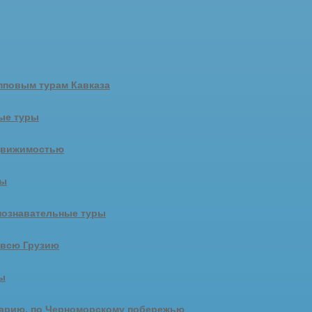
пповым турам Кавказа
ые туры
движимостью
ры
познавательные туры
 всю Грузию
ы
арию, по Черноморскому побережью