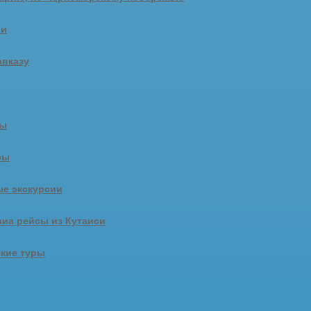
ии
авказу
ры
ры
е экскурсии
иа рейсы из Кутаиси
кие туры