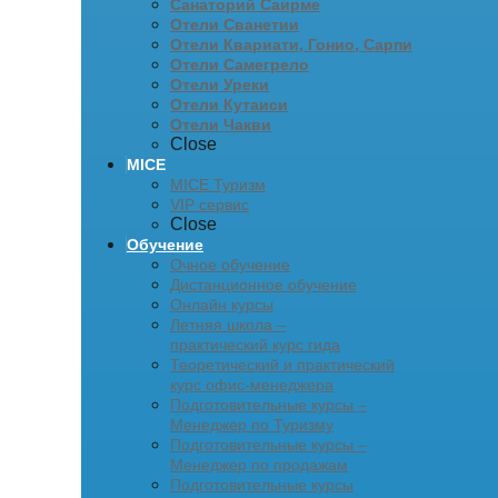
Санаторий Саирме
Отели Сванетии
Отели Квариати, Гонио, Сарпи
Отели Самегрело
Отели Уреки
Отели Кутаиси
Отели Чакви
Close
MICE
MICE Туризм
VIP сервис
Close
Обучение
Очное обучение
Дистанционное обучение
Онлайн курсы
Летняя школа –
практический курс гида
Теоретический и практический
курс офис-менеджера
Подготовительные курсы –
Менеджер по Туризму
Подготовительные курсы –
Менеджер по продажам
Подготовительные курсы