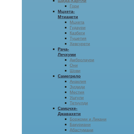
Шида-Картли
Гори
Мцхета-
Мтианети
Мцхета
Гудаури
Казбеги
Тушетия
Хевсурети
Рача-
Лечхуми
Амбролаури
Они
Шови
Самегрело
Анаклия
Зугдиди
Местия
Ушгули
Тетнулди
Самцчхе-
Джавахети
Боржоми и Ликани
Бакуриани
Абастумани