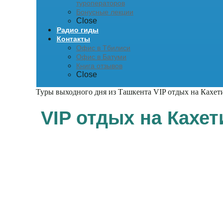
туроператоров
Бонусные лекции
Close
Радио гиды
Контакты
Офис в Тбилиси
Офис в Батуми
Книга отзывов
Close
Туры выходного дня из Ташкента
VIP отдых на Кахет
VIP отдых на Кахет