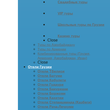
Свадебные туры
VIP туры
Школьные туры по Грузии
Казино туры
Close
Туры по Азербайджану
Туры по Армении
Комбинированные туры (Грузия,
Армения, Азербайджан, Иран)
Close
Отели Грузии
Отели Тбилиси
Отели Батуми
Отели Кобулети
Отели Гудаури
Отели Бакуриани
Отели Боржоми
Отели Кахетии
Отели Степанцминда (Казбеги)
Отели Рача-Лечхуми