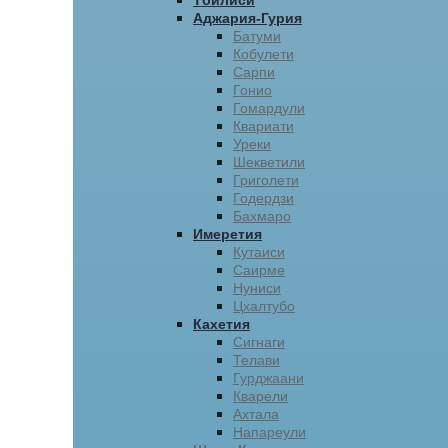
Тбилиси
Аджария-Гурия
Батуми
Кобулети
Сарпи
Гонио
Гомардули
Квариати
Уреки
Шекветили
Григолети
Годердзи
Бахмаро
Имеретия
Кутаиси
Саирме
Нуниси
Цхалтубо
Кахетия
Сигнаги
Телави
Гурджаани
Кварели
Ахтала
Напареули