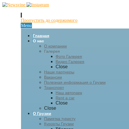
Пропустить до содержимого
Menu
Главная
О нас
О компании
Галерея
Фото Галерея
Видео Галерея
Close
Наши партнеры
Вакансии
Полезная информация о Грузии
Транспорт
Наш автопарк
Rent a car
Close
Close
О Грузии
Памятка туристу
Курорты Грузии