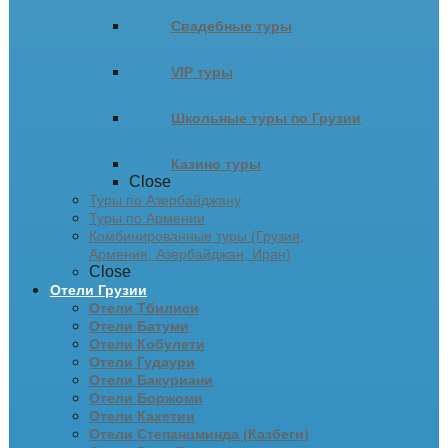
Свадебные туры
VIP туры
Школьные туры по Грузии
Казино туры
Close
Туры по Азербайджану
Туры по Армении
Комбинированные туры (Грузия,
Армения, Азербайджан, Иран)
Close
Отели Грузии
Отели Тбилиси
Отели Батуми
Отели Кобулети
Отели Гудаури
Отели Бакуриани
Отели Боржоми
Отели Кахетии
Отели Степанцминда (Казбеги)