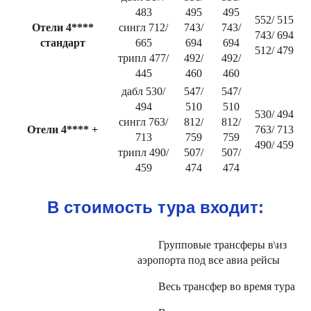
483
495
495
552/ 515
Отели 4****
сингл 712/
743/
743/
743/ 694
стандарт
665
694
694
512/ 479
трипл 477/
492/
492/
445
460
460
дабл 530/
547/
547/
494
510
510
530/ 494
сингл 763/
812/
812/
Отели 4**** +
763/ 713
713
759
759
490/ 459
трипл 490/
507/
507/
459
474
474
В стоимость тура входит:
Групповые трансферы в\из
аэропорта под все авиа рейсы
Весь трансфер во время тура