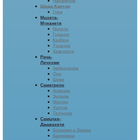
Напареули
Шида-Картли
Гори
Мцхета-
Мтианети
Мцхета
Гудаури
Казбеги
Тушетия
Хевсурети
Рача-
Лечхуми
Амбролаури
Они
Шови
Самегрело
Анаклия
Зугдиди
Местия
Ушгули
Тетнулди
Самцчхе-
Джавахети
Боржоми и Ликани
Бакуриани