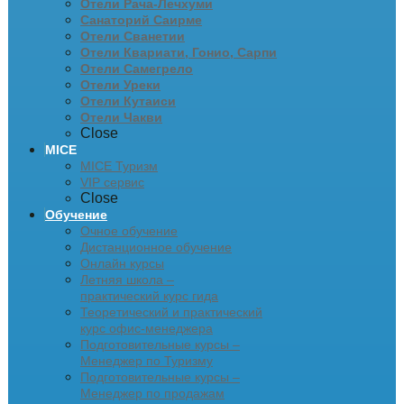
Отели Рача-Лечхуми
Санаторий Саирме
Отели Сванетии
Отели Квариати, Гонио, Сарпи
Отели Самегрело
Отели Уреки
Отели Кутаиси
Отели Чакви
Close
MICE
MICE Туризм
VIP сервис
Close
Обучение
Очное обучение
Дистанционное обучение
Онлайн курсы
Летняя школа –
практический курс гида
Теоретический и практический
курс офис-менеджера
Подготовительные курсы –
Менеджер по Туризму
Подготовительные курсы –
Менеджер по продажам