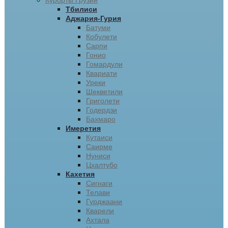
Курорты Грузии
Тбилиси
Аджария-Гурия
Батуми
Кобулети
Сарпи
Гонио
Гомардули
Квариати
Уреки
Шекветили
Григолети
Годердзи
Бахмаро
Имеретия
Кутаиси
Саирме
Нуниси
Цхалтубо
Кахетия
Сигнаги
Телави
Гурджаани
Кварели
Ахтала