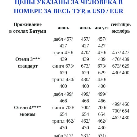
ЦЕНЫ УКАЗАНЫ ЗА ЧЕЛОВЕКА В
НОМЕРЕ ЗА ВЕСЬ ТУР, в USD / EUR
Проживание
сентябрь
июнь
июль
август
в отелях Батуми
октябрь
дабл 457/
457/
457/
427
427
427
твин 470/
470/
470/
457/ 427
Отели 3***
439
439
439
470/ 439
стандарт
сингл 673/
673/
673/
673/ 629
629
629
629
430/ 400
трипл 430/
430/
430/
400
400
400
дабл 499/
499/
499/
466
466
466
499/ 466
Отели 4****
сингл 700/
700/
700/
700/ 654
эконом
654
654
654
462/ 430
трипл 462/
462/
462/
430
430
430
дабл 517/
531/
531/