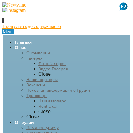
Пропустить до содержимого
Menu
Главная
О нас
О компании
Галерея
Фото Галерея
Видео Галерея
Close
Наши партнеры
Вакансии
Полезная информация о Грузии
Транспорт
Наш автопарк
Rent a car
Close
Close
О Грузии
Памятка туристу