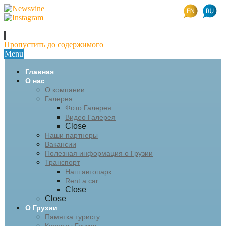
Пропустить до содержимого
Menu
Главная
О нас
О компании
Галерея
Фото Галерея
Видео Галерея
Close
Наши партнеры
Вакансии
Полезная информация о Грузии
Транспорт
Наш автопарк
Rent a car
Close
Close
О Грузии
Памятка туристу