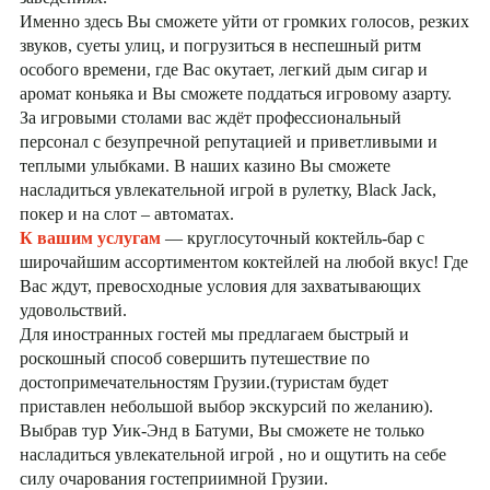
Именно здесь Вы сможете уйти от громких голосов, резких
звуков, суеты улиц, и погрузиться в неспешный ритм
особого времени, где Вас окутает, легкий дым сигар и
аромат коньяка и Вы сможете поддаться игровому азарту.
За игровыми столами вас ждёт профессиональный
персонал с безупречной репутацией и приветливыми и
теплыми улыбками. В наших казино Вы сможете
насладиться увлекательной игрой в рулетку, Black Jack,
покер и на слот – автоматах.
К вашим услугам
— круглосуточный коктейль-бар с
широчайшим ассортиментом коктейлей на любой вкус! Где
Вас ждут, превосходные условия для захватывающих
удовольствий.
Для иностранных гостей мы предлагаем быстрый и
роскошный способ совершить путешествие по
достопримечательностям Грузии.(туристам будет
приставлен небольшой выбор экскурсий по желанию).
Выбрав тур Уик-Энд в Батуми, Вы сможете не только
насладиться увлекательной игрой , но и ощутить на себе
силу очарования гостеприимной Грузии.