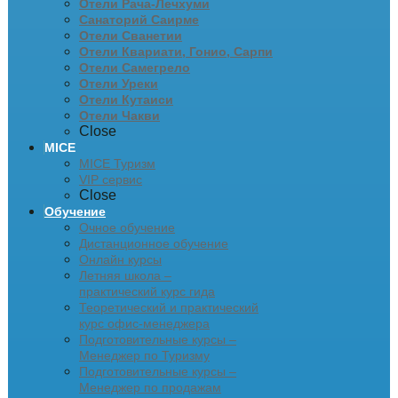
Отели Рача-Лечхуми
Санаторий Саирме
Отели Сванетии
Отели Квариати, Гонио, Сарпи
Отели Самегрело
Отели Уреки
Отели Кутаиси
Отели Чакви
Close
MICE
MICE Туризм
VIP сервис
Close
Обучение
Очное обучение
Дистанционное обучение
Онлайн курсы
Летняя школа –
практический курс гида
Теоретический и практический
курс офис-менеджера
Подготовительные курсы –
Менеджер по Туризму
Подготовительные курсы –
Менеджер по продажам