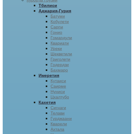
Курорты Грузии
Тбилиси
Аджария-Гурия
Батуми
Кобулети
Сарпи
Гонио
Гомардули
Квариати
Уреки
Шекветили
Григолети
Годердзи
Бахмаро
Имеретия
Кутаиси
Саирме
Нуниси
Цхалтубо
Кахетия
Сигнаги
Телави
Гурджаани
Кварели
Ахтала