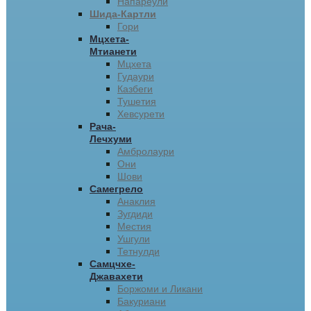
Напареули
Шида-Картли
Гори
Мцхета-
Мтианети
Мцхета
Гудаури
Казбеги
Тушетия
Хевсурети
Рача-
Лечхуми
Амбролаури
Они
Шови
Самегрело
Анаклия
Зугдиди
Местия
Ушгули
Тетнулди
Самцчхе-
Джавахети
Боржоми и Ликани
Бакуриани