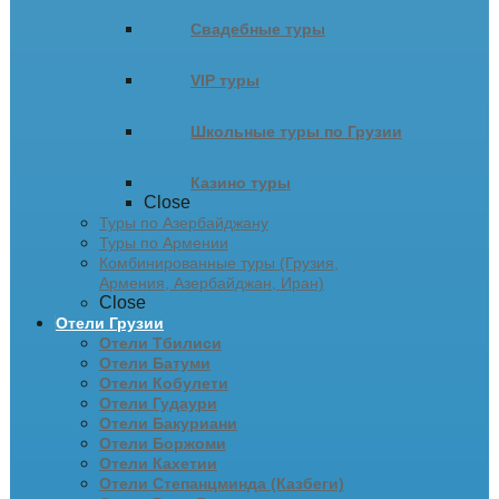
Свадебные туры
VIP туры
Школьные туры по Грузии
Казино туры
Close
Туры по Азербайджану
Туры по Армении
Комбинированные туры (Грузия,
Армения, Азербайджан, Иран)
Close
Отели Грузии
Отели Тбилиси
Отели Батуми
Отели Кобулети
Отели Гудаури
Отели Бакуриани
Отели Боржоми
Отели Кахетии
Отели Степанцминда (Казбеги)