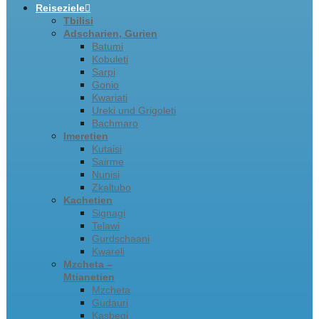
Reiseziele
Tbilisi
Adscharien, Gurien
Batumi
Kobuleti
Sarpi
Gonio
Kwariati
Ureki und Grigoleti
Bachmaro
Imeretien
Kutaisi
Sairme
Nunisi
Zkaltubo
Kachetien
Signagi
Telawi
Gurdschaani
Kwareli
Mzcheta –
Mtianetien
Mzcheta
Gudauri
Kasbegi