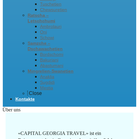
Tuschetien
Chewsuretien
Ratscha –
Letschchumi
Ambrolauri
Oni
Schowi
Samzche –
Dschawachetien
Bordschomi
Bakuriani
Abastumani
Mingrelien-Swanetien
Anaklia
Sugdidi
Mestia
Close
Kontakte
Über uns
«CAPITAL GEORGIA TRAVEL» ist ein