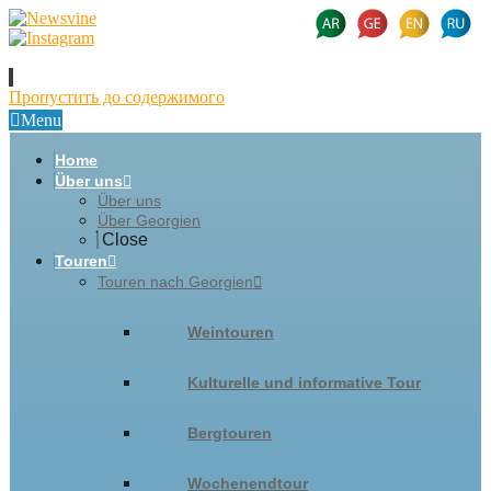
Пропустить до содержимого
Menu
Home
Über uns
Über uns
Über Georgien
Close
Touren
Touren nach Georgien
Weintouren
Kulturelle und informative Tour
Bergtouren
Wochenendtour