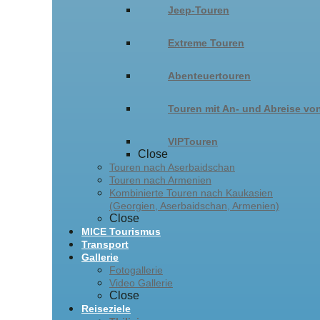
Jeep-Touren
Extreme Touren
Abenteuertouren
Touren mit An- und Abreise von
VIPTouren
Close
Touren nach Aserbaidschan
Touren nach Armenien
Kombinierte Touren nach Kaukasien
(Georgien, Aserbaidschan, Armenien)
Close
MICE Tourismus
Transport
Gallerie
Fotogallerie
Video Gallerie
Close
Reiseziele