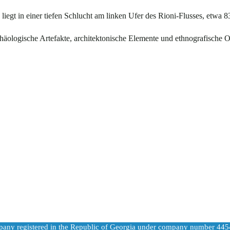
 liegt in einer tiefen Schlucht am linken Ufer des Rioni-Flusses, etw
ologische Artefakte, architektonische Elemente und ethnografische O
pany registered in the Republic of Georgia under company number 44