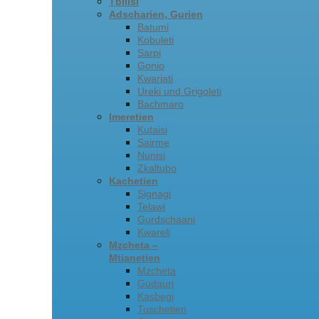
Tbilisi
Adscharien, Gurien
Batumi
Kobuleti
Sarpi
Gonio
Kwariati
Ureki und Grigoleti
Bachmaro
Imeretien
Kutaisi
Sairme
Nunisi
Zkaltubo
Kachetien
Signagi
Telawi
Gurdschaani
Kwareli
Mzcheta –
Mtianetien
Mzcheta
Gudauri
Kasbegi
Tuschetien