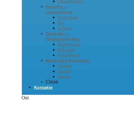
Chewsuretien
Ratscha –
Letschchumi
Ambrolauri
Oni
Schowi
Samzche –
Dschawachetien
Bordschomi
Bakuriani
Abastumani
Mingrelien-Swanetien
Anaklia
Sugdidi
Mestia
Close
Kontakte
Oni