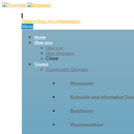
Пропустить до содержимого
Menu
Home
Über uns
Über uns
Über Georgien
Close
Touren
Touren nach Georgien
Weintouren
Kulturelle und informative Tour
Bergtouren
Wochenendtour