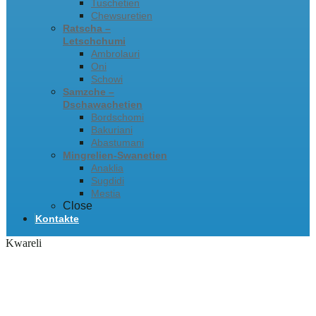
Tuschetien
Chewsuretien
Ratscha –
Letschchumi
Ambrolauri
Oni
Schowi
Samzche –
Dschawachetien
Bordschomi
Bakuriani
Abastumani
Mingrelien-Swanetien
Anaklia
Sugdidi
Mestia
Close
Kontakte
Kwareli