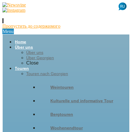
Пропустить до содержимого
Menu
Home
Über uns
Über uns
Über Georgien
Close
Touren
Touren nach Georgien
Weintouren
Kulturelle und informative Tour
Bergtouren
Wochenendtour