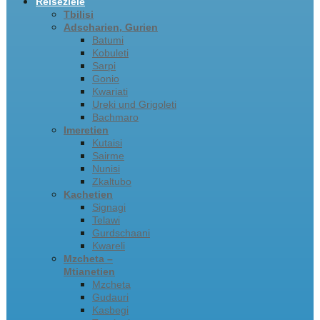
Reiseziele
Tbilisi
Adscharien, Gurien
Batumi
Kobuleti
Sarpi
Gonio
Kwariati
Ureki und Grigoleti
Bachmaro
Imeretien
Kutaisi
Sairme
Nunisi
Zkaltubo
Kachetien
Signagi
Telawi
Gurdschaani
Kwareli
Mzcheta –
Mtianetien
Mzcheta
Gudauri
Kasbegi