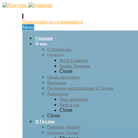
Пропустить до содержимого
Menu
Главная
О нас
О компании
Галерея
Фото Галерея
Видео Галерея
Close
Наши партнеры
Вакансии
Полезная информация о Грузии
Транспорт
Наш автопарк
Rent a car
Close
Close
О Грузии
Памятка туристу
Курорты Грузии