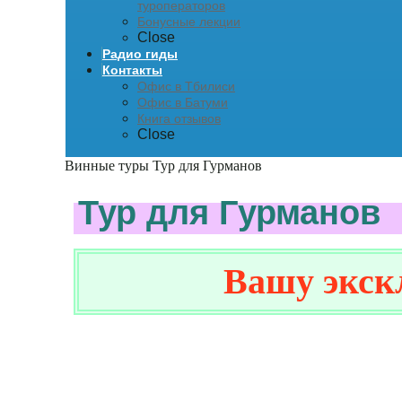
туроператоров
Бонусные лекции
Close
Радио гиды
Контакты
Офис в Тбилиси
Офис в Батуми
Книга отзывов
Close
Винные туры
Тур для Гурманов
Тур для Гурманов
Вашу эксклюз