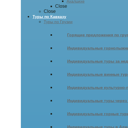
Ахалцихе
Close
Close
Туры по Кавказу
Туры по Грузии
Горящие предложения по гру
Индивидуальные горнолыжн
Индивидуальные туры за не
Индивидуальные винные ту
Индивидуальные культурно-
Индивидуальные туры через
Индивидуальные горные тур
Индивидуальные туры в Адж