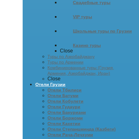
Свадебные туры
VIP туры
Школьные туры по Грузии
Казино туры
Close
Туры по Азербайджану
Туры по Армении
Комбинированные туры (Грузия,
Армения, Азербайджан, Иран)
Close
Отели Грузии
Отели Тбилиси
Отели Батуми
Отели Кобулети
Отели Гудаури
Отели Бакуриани
Отели Боржоми
Отели Кахетии
Отели Степанцминда (Казбеги)
Отели Рача-Лечхуми