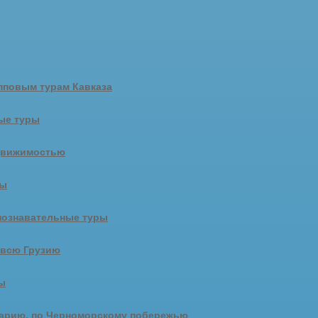
пповым турам Кавказа
ые туры
движимостью
ры
познавательные туры
 всю Грузию
ы
арию, по Черноморскому побережью