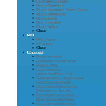
Санаторий Саирме
Отели Сванетии
Отели Квариати, Гонио, Сарпи
Отели Самегрело
Отели Уреки
Отели Кутаиси
Отели Чакви
Close
MICE
MICE Туризм
VIP сервис
Close
Обучение
Очное обучение
Дистанционное обучение
Онлайн курсы
Летняя школа –
практический курс гида
Теоретический и практический
курс офис-менеджера
Подготовительные курсы –
Менеджер по Туризму
Подготовительные курсы –
Менеджер по продажам
Подготовительные курсы