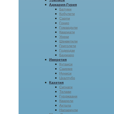
Тбилиси
Аджария-Гурия
Батуми
Кобулети
Сарпи
Гонио
Гомардули
Квариати
Уреки
Шекветили
Григолети
Годердзи
Бахмаро
Имеретия
Кутаиси
Саирме
Нуниси
Цхалтубо
Кахетия
Сигнаги
Телави
Гурджаани
Кварели
Ахтала
Напареули