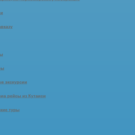
ии
авказу
ры
ры
е экскурсии
иа рейсы из Кутаиси
кие туры