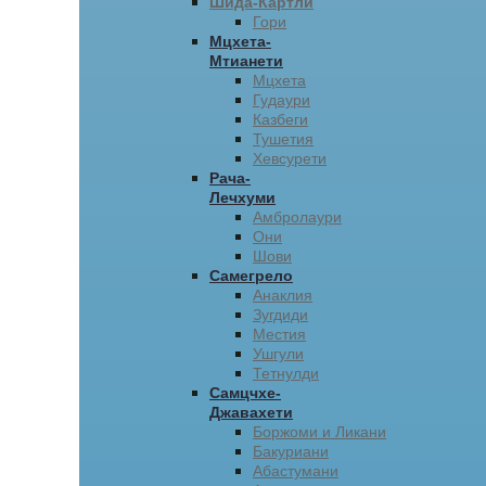
Шида-Картли
Гори
Мцхета-
Мтианети
Мцхета
Гудаури
Казбеги
Тушетия
Хевсурети
Рача-
Лечхуми
Амбролаури
Они
Шови
Самегрело
Анаклия
Зугдиди
Местия
Ушгули
Тетнулди
Самцчхе-
Джавахети
Боржоми и Ликани
Бакуриани
Абастумани