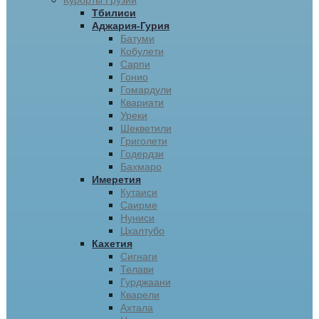
Курорты Грузии
Тбилиси
Аджария-Гурия
Батуми
Кобулети
Сарпи
Гонио
Гомардули
Квариати
Уреки
Шекветили
Григолети
Годердзи
Бахмаро
Имеретия
Кутаиси
Саирме
Нуниси
Цхалтубо
Кахетия
Сигнаги
Телави
Гурджаани
Кварели
Ахтала