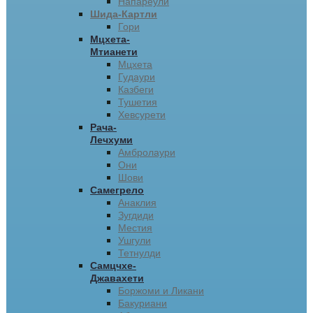
Напареули
Шида-Картли
Гори
Мцхета-
Мтианети
Мцхета
Гудаури
Казбеги
Тушетия
Хевсурети
Рача-
Лечхуми
Амбролаури
Они
Шови
Самегрело
Анаклия
Зугдиди
Местия
Ушгули
Тетнулди
Самцчхе-
Джавахети
Боржоми и Ликани
Бакуриани