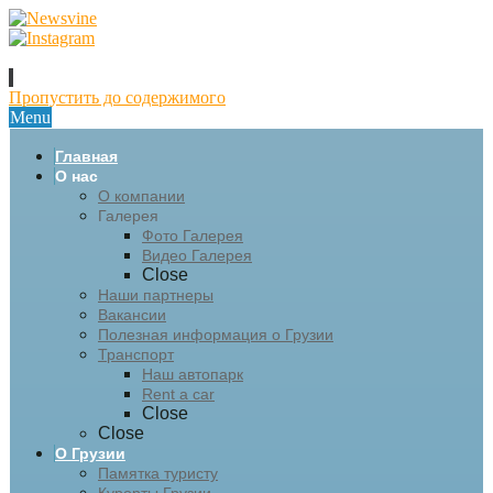
Пропустить до содержимого
Menu
Главная
О нас
О компании
Галерея
Фото Галерея
Видео Галерея
Close
Наши партнеры
Вакансии
Полезная информация о Грузии
Транспорт
Наш автопарк
Rent a car
Close
Close
О Грузии
Памятка туристу