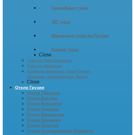
Свадебные туры
VIP туры
Школьные туры по Грузии
Казино туры
Close
Туры по Азербайджану
Туры по Армении
Комбинированные туры (Грузия,
Армения, Азербайджан, Иран)
Close
Отели Грузии
Отели Тбилиси
Отели Батуми
Отели Кобулети
Отели Гудаури
Отели Бакуриани
Отели Боржоми
Отели Кахетии
Отели Степанцминда (Казбеги)