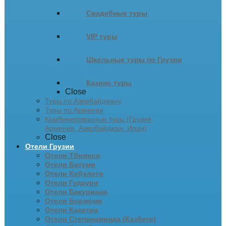
Свадебные туры
VIP туры
Школьные туры по Грузии
Казино туры
Close
Туры по Азербайджану
Туры по Армении
Комбинированные туры (Грузия,
Армения, Азербайджан, Иран)
Close
Отели Грузии
Отели Тбилиси
Отели Батуми
Отели Кобулети
Отели Гудаури
Отели Бакуриани
Отели Боржоми
Отели Кахетии
Отели Степанцминда (Казбеги)