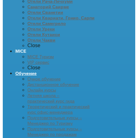
Отели Рача-Лечхуми
Санаторий Саирме
Отели Сванетии
Отели Квариати, Гонио, Сарпи
Отели Самегрело
Отели Уреки
Отели Кутаиси
Отели Чакви
Close
MICE
MICE Туризм
VIP сервис
Close
Обучение
Очное обучение
Дистанционное обучение
Онлайн курсы
Летняя школа –
практический курс гида
Теоретический и практический
курс офис-менеджера
Подготовительные курсы –
Менеджер по Туризму
Подготовительные курсы –
Менеджер по продажам