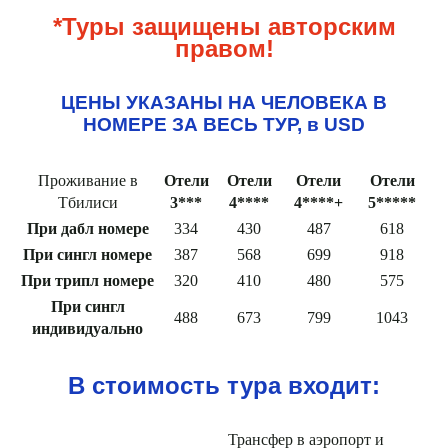
*Туры защищены авторским
правом!
ЦЕНЫ УКАЗАНЫ НА ЧЕЛОВЕКА В
НОМЕРЕ ЗА ВЕСЬ ТУР, в USD
Проживание в
Отели
Отели
Отели
Отели
Тбилиси
3***
4****
4****+
5*****
При дабл номере
334
430
487
618
При сингл номере
387
568
699
918
При трипл номере
320
410
480
575
При сингл
488
673
799
1043
индивидуально
В стоимость тура входит:
Трансфер в аэропорт и