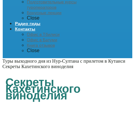
Подготовительные курсы
туроператоров
Бонусные лекции
Close
Радио гиды
Контакты
Офис в Тбилиси
Офис в Батуми
Книга отзывов
Close
Туры выходного дня из Нур-Султана с прилетом в Кутаиси
Секреты Кахетинского виноделия
Секреты
Кахетинского
виноделия