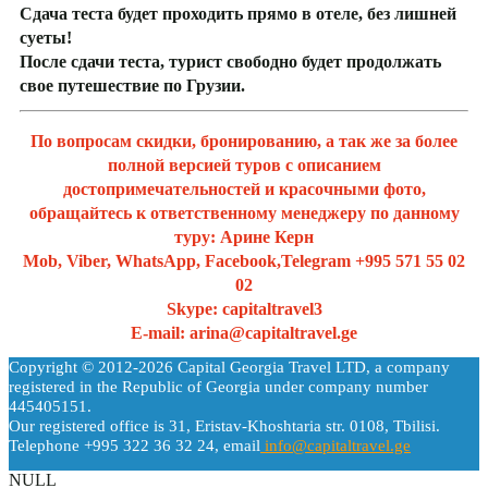
Сдача теста будет проходить прямо в отеле, без лишней
суеты!
После сдачи теста, турист свободно будет продолжать
свое путешествие по Грузии.
По вопросам скидки, бронированию, а так же за более
полной версией туров с описанием
достопримечательностей и красочными фото,
обращайтесь к ответственному менеджеру по данному
туру: Арине Керн
Mob, Viber, WhatsApp, Facebook,Telegram +995 571 55 02
02
Skype: capitaltravel3
Е-mail: arina@capitaltravel.ge
Copyright © 2012-2026 Capital Georgia Travel LTD, a company
registered in the Republic of Georgia under company number
445405151.
Our registered office is 31, Eristav-Khoshtaria str. 0108, Tbilisi.
Telephone +995 322 36 32 24, email
info@capitaltravel.ge
NULL