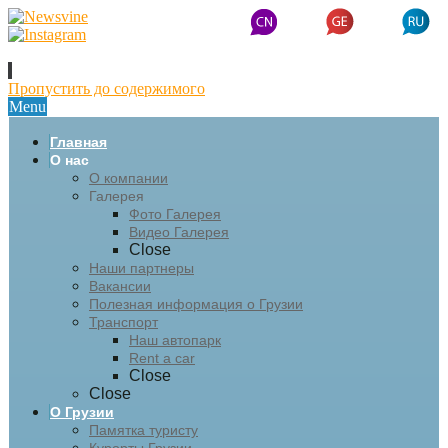
Пропустить до содержимого
Menu
Главная
О нас
О компании
Галерея
Фото Галерея
Видео Галерея
Close
Наши партнеры
Вакансии
Полезная информация о Грузии
Транспорт
Наш автопарк
Rent a car
Close
Close
О Грузии
Памятка туристу