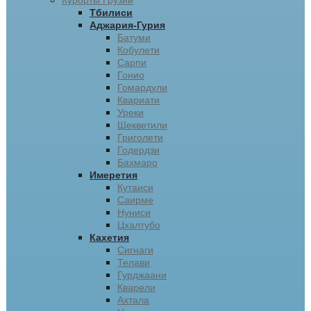
Курорты Грузии
Тбилиси
Аджария-Гурия
Батуми
Кобулети
Сарпи
Гонио
Гомардули
Квариати
Уреки
Шекветили
Григолети
Годердзи
Бахмаро
Имеретия
Кутаиси
Саирме
Нуниси
Цхалтубо
Кахетия
Сигнаги
Телави
Гурджаани
Кварели
Ахтала