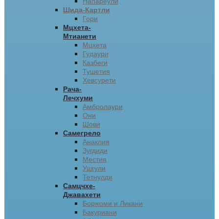
Напареули
Шида-Картли
Гори
Мцхета-
Мтианети
Мцхета
Гудаури
Казбеги
Тушетия
Хевсурети
Рача-
Лечхуми
Амбролаури
Они
Шови
Самегрело
Анаклия
Зугдиди
Местия
Ушгули
Тетнулди
Самцчхе-
Джавахети
Боржоми и Ликани
Бакуриани