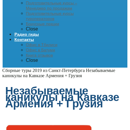
Подготовительные курсы –
Менеджер по продажам
Подготовительные курсы
туроператоров
Бонусные лекции
Close
Радио гиды
Контакты
Офис в Тбилиси
Офис в Батуми
Книга отзывов
Close
Сборные туры 2019 из Санкт-Петербурга
Незабываемые
каникулы на Кавказе Армения + Грузия
Незабываемые
каникулы на Кавказе
Армения + Грузия