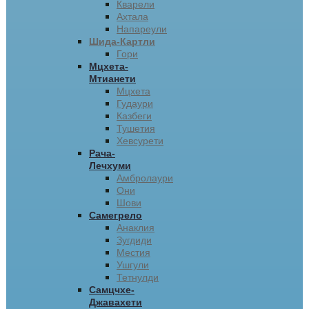
Кварели
Ахтала
Напареули
Шида-Картли
Гори
Мцхета-
Мтианети
Мцхета
Гудаури
Казбеги
Тушетия
Хевсурети
Рача-
Лечхуми
Амбролаури
Они
Шови
Самегрело
Анаклия
Зугдиди
Местия
Ушгули
Тетнулди
Самцчхе-
Джавахети