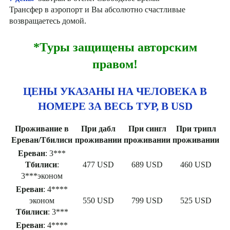
Трансфер в аэропорт и Вы абсолютно счастливые
возвращаетесь домой.
*Туры защищены авторским
правом!
ЦЕНЫ УКАЗАНЫ НА ЧЕЛОВЕКА В
НОМЕРЕ ЗА ВЕСЬ ТУР, В USD
Проживание в
При дабл
При сингл
При трипл
Ереван/Тбилиси
проживании
проживании
проживании
Ереван
: 3***
Тбилиси
:
477 USD
689 USD
460 USD
3***эконом
Ереван
: 4****
эконом
550 USD
799 USD
525 USD
Тбилиси
: 3***
Ереван
: 4****