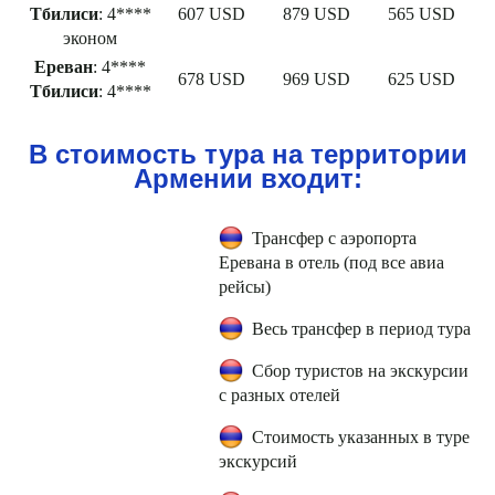
Тбилиси
: 4****
607 USD
879 USD
565 USD
эконом
Ереван
: 4****
678 USD
969 USD
625 USD
Тбилиси
: 4****
В стоимость тура на территории
Армении входит:
Трансфер с аэропорта
Еревана в отель (под все авиа
рейсы)
Весь трансфер в период тура
Сбор туристов на экскурсии
с разных отелей
Стоимость указанных в туре
экскурсий