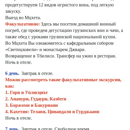
продегустируем 12 видов игристого вина, под легкую
закуску.
Выезд во Мцхета.
Факультативно:
Здесь мы посетим домашний винный
погреб, где проведем дегустацию грузинских вин и чачи, а
также обед с уроками грузинской национальной кухни.
Во Мцхета Вы ознакомитесь с кафедральным собором
«Светицховели» и монастырем Джвари.
Возвращение в Тбилиси. Трансфер на ужин в ресторан.
Ночь в отеле.
6 день.
Завтрак в отеле.
Можно рассмотреть такие факультативные экскурсии,
как:
1. Гори и Уплисцихе
2. Ананури, Гудаури, Казбеги
3. Боржоми и Бакуриани
4. Кахетия: Телави, Цинандали и Гурджаани
Ночь в отеле.
7 день.
Завтрак в отеле. Свободное время.