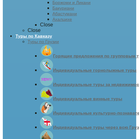
Боржоми и Ликани
Бакуриани
Абастумани
Ахалцихе
Close
Close
Туры по Кавказу
Туры по Грузии
Горящие предложения по групповым т
Индивидуальные горнолыжные туры
Индивидуальные туры за недвижимо
Индивидуальные винные туры
Индивидуальные культурно-познават
Индивидуальные туры через всю Гру