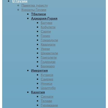
О Грузии
Памятка туристу
Курорты Грузии
Тбилиси
Аджария-Гурия
Батуми
Кобулети
Сарпи
Гонио
Гомардули
Квариати
Уреки
Шекветили
Григолети
Годердзи
Бахмаро
Имеретия
Кутаиси
Саирме
Нуниси
Цхалтубо
Кахетия
Сигнаги
Телави
Гурджаани