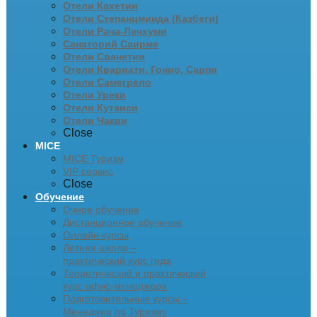
Отели Кахетии
Отели Степанцминда (Казбеги)
Отели Рача-Лечхуми
Санаторий Саирме
Отели Сванетии
Отели Квариати, Гонио, Сарпи
Отели Самегрело
Отели Уреки
Отели Кутаиси
Отели Чакви
Close
MICE
MICE Туризм
VIP сервис
Close
Обучение
Очное обучение
Дистанционное обучение
Онлайн курсы
Летняя школа –
практический курс гида
Теоретический и практический
курс офис-менеджера
Подготовительные курсы –
Менеджер по Туризму