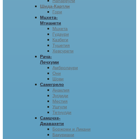
Напареули
Шида-Картли
Гори
Мцхета-
Мтианети
Мцхета
Гудаури
Казбеги
Тушетия
Хевсурети
Рача-
Лечхуми
Амбролаури
Они
Шови
Самегрело
Анаклия
Зугдиди
Местия
Ушгули
Тетнулди
Самцчхе-
Джавахети
Боржоми и Ликани
Бакуриани