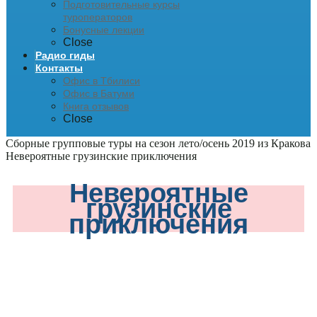
Подготовительные курсы
туроператоров
Бонусные лекции
Close
Радио гиды
Контакты
Офис в Тбилиси
Офис в Батуми
Книга отзывов
Close
Сборные групповые туры на сезон лето/осень 2019 из Кракова
Невероятные грузинские приключения
Невероятные
грузинские
приключения