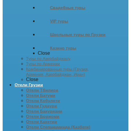
Свадебные туры
VIP туры
Школьные туры по Грузии
Казино туры
Close
Туры по Азербайджану
Туры по Армении
Комбинированные туры (Грузия,
Армения, Азербайджан, Иран)
Close
Отели Грузии
Отели Тбилиси
Отели Батуми
Отели Кобулети
Отели Гудаури
Отели Бакуриани
Отели Боржоми
Отели Кахетии
Отели Степанцминда (Казбеги)