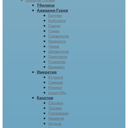
Курорты Грузии
Тбилиси
Аджария-Гурия
Батуми
Кобулети
Сарпи
Гонио
Гомардули
Квариати
Уреки
Шекветили
Григолети
Годердзи
Бахмаро
Имеретия
Кутаиси
Саирме
Нуниси
Цхалтубо
Кахетия
Сигнаги
Телави
Гурджаани
Кварели
Ахтала