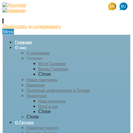
Пропустить до содержимого
Menu
Главная
О нас
О компании
Галерея
Фото Галерея
Видео Галерея
Close
Наши партнеры
Вакансии
Полезная информация о Грузии
Транспорт
Наш автопарк
Rent a car
Close
Close
О Грузии
Памятка туристу