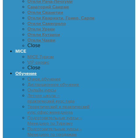
Отели Рача-Лечхуми
Санаторий Саирме
Отели Сванетии
Отели Квариати, Гонио, Сарпи
Отели Самегрело
Отели Уреки
Отели Кутаиси
Отели Чакви
Close
MICE
MICE Туризм
VIP сервис
Close
Обучение
Очное обучение
Дистанционное обучение
Онлайн курсы
Летняя школа –
практический курс гида
Теоретический и практический
курс офис-менеджера
Подготовительные курсы –
Менеджер по Туризму
Подготовительные курсы –
Менеджер по продажам