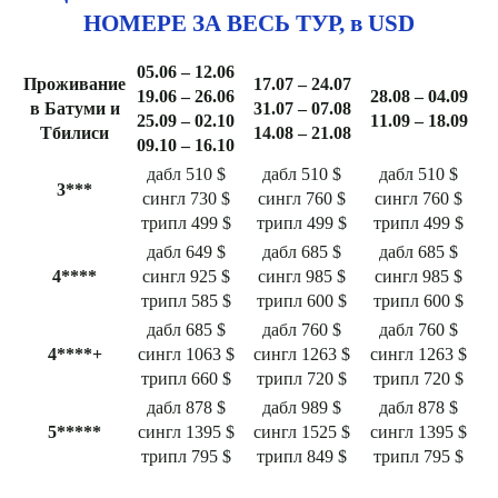
НОМЕРЕ ЗА ВЕСЬ ТУР, в USD
05.06 – 12.06
Проживание
17.07 – 24.07
19.06 – 26.06
28.08 – 04.09
в Батуми и
31.07 – 07.08
25.09 – 02.10
11.09 – 18.09
Тбилиси
14.08 – 21.08
09.10 – 16.10
дабл 510 $
дабл 510 $
дабл 510 $
3***
сингл 730 $
сингл 760 $
сингл 760 $
трипл 499 $
трипл 499 $
трипл 499 $
дабл 649 $
дабл 685 $
дабл 685 $
4****
сингл 925 $
сингл 985 $
сингл 985 $
трипл 585 $
трипл 600 $
трипл 600 $
дабл 685 $
дабл 760 $
дабл 760 $
4****+
сингл 1063 $
сингл 1263 $
сингл 1263 $
трипл 660 $
трипл 720 $
трипл 720 $
дабл 878 $
дабл 989 $
дабл 878 $
5*****
сингл 1395 $
сингл 1525 $
сингл 1395 $
трипл 795 $
трипл 849 $
трипл 795 $