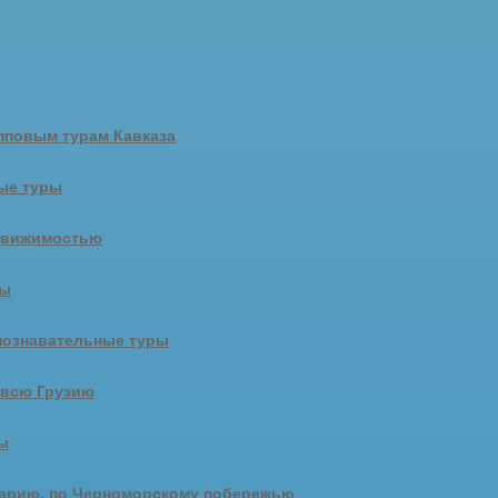
пповым турам Кавказа
ые туры
движимостью
ры
познавательные туры
 всю Грузию
ы
арию, по Черноморскому побережью