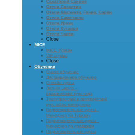
Санаторий Саирме
Отели Сванетии
Отели Квариати, Гонио, Сарпи
Отели Самегрело
Отели Уреки
Отели Кутаиси
Отели Чакви
Close
MICE
MICE Туризм
VIP сервис
Close
Обучение
Очное обучение
Дистанционное обучение
Онлайн курсы
Летняя школа –
практический курс гида
Теоретический и практический
курс офис-менеджера
Подготовительные курсы –
Менеджер по Туризму
Подготовительные курсы –
Менеджер по продажам
Подготовительные курсы