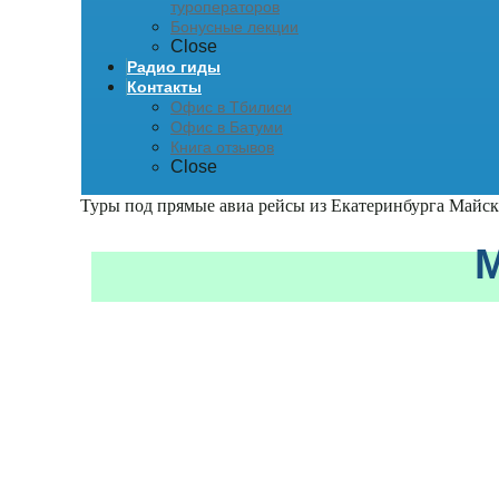
туроператоров
Бонусные лекции
Close
Радио гиды
Контакты
Офис в Тбилиси
Офис в Батуми
Книга отзывов
Close
Туры под прямые авиа рейсы из Екатеринбурга
Майск
М