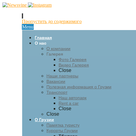
Пропустить до содержимого
Menu
Главная
О нас
О компании
Галерея
Фото Галерея
Видео Галерея
Close
Наши партнеры
Вакансии
Полезная информация о Грузии
Транспорт
Наш автопарк
Rent a car
Close
Close
О Грузии
Памятка туристу
Курорты Грузии