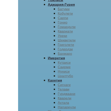
Тбилиси
Аджария-Гурия
Батуми
Кобулети
Сарпи
Гонио
Гомардули
Квариати
Уреки
Шекветили
Григолети
Годердзи
Бахмаро
Имеретия
Кутаиси
Саирме
Нуниси
Цхалтубо
Кахетия
Сигнаги
Телави
Гурджаани
Кварели
Ахтала
Напареули