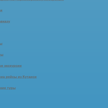
ии
авказу
ры
ры
е экскурсии
иа рейсы из Кутаиси
кие туры