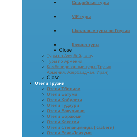
Свадебные туры
VIP туры
Школьные туры по Грузии
Казино туры
Close
Туры по Азербайджану
Туры по Армении
Комбинированные туры (Грузия,
Армения, Азербайджан, Иран)
Close
Отели Грузии
Отели Тбилиси
Отели Батуми
Отели Кобулети
Отели Гудаури
Отели Бакуриани
Отели Боржоми
Отели Кахетии
Отели Степанцминда (Казбеги)
Отели Рача-Лечхуми