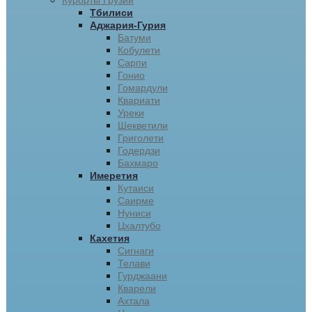
Курорты Грузии
Тбилиси
Аджария-Гурия
Батуми
Кобулети
Сарпи
Гонио
Гомардули
Квариати
Уреки
Шекветили
Григолети
Годердзи
Бахмаро
Имеретия
Кутаиси
Саирме
Нуниси
Цхалтубо
Кахетия
Сигнаги
Телави
Гурджаани
Кварели
Ахтала