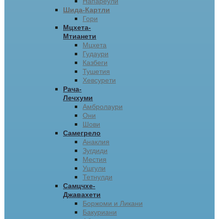
Напареули
Шида-Картли
Гори
Мцхета-
Мтианети
Мцхета
Гудаури
Казбеги
Тушетия
Хевсурети
Рача-
Лечхуми
Амбролаури
Они
Шови
Самегрело
Анаклия
Зугдиди
Местия
Ушгули
Тетнулди
Самцчхе-
Джавахети
Боржоми и Ликани
Бакуриани