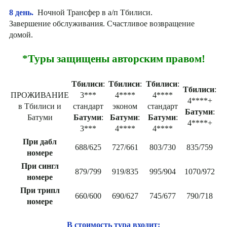
8 день.
Ночной Трансфер в а/п Тбилиси.
Завершение обслуживания. Счастливое возвращение
домой.
*Туры защищены авторским правом!
Тбилиси
:
Тбилиси
:
Тбилиси
:
Тбилиси
:
ПРОЖИВАНИЕ
3***
4****
4****
4****+
в Тбилиси и
стандарт
эконом
стандарт
Батуми
:
Батуми
Батуми
:
Батуми
:
Батуми
:
4****+
3***
4****
4****
При дабл
688/625
727/661
803/730
835/759
номере
При сингл
879/799
919/835
995/904
1070/972
номере
При трипл
660/600
690/627
745/677
790/718
номере
В стоимость тура входит: