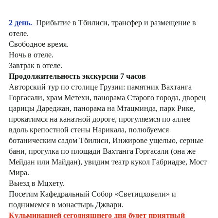
2 день.
Прибытие в Тбилиси, трансфер и размещение в
отеле.
Свободное время.
Ночь в отеле.
Завтрак в отеле.
Продолжительность экскурсии 7 часов
Авторский тур по столице Грузии: памятник Вахтанга
Горгасали, храм Метехи, панорама Старого города, дворец
царицы Дареджан, панорама на Мтацминда, парк Рике,
прокатимся на канатной дороге, прогуляемся по аллее
вдоль крепостной стены Нарикала, полюбуемся
ботаническим садом Тбилиси, Инжирове ущелью, серные
бани, прогулка по площади Вахтанга Горгасали (она же
Мейдан или Майдан), увидим театр кукол Габриадзе, Мост
Мира.
Выезд в Мцхету.
Посетим Кафедральный Собор «Светицховели» и
поднимемся в монастырь Джвари.
Кульминацией сегодняшнего дня будет приятный