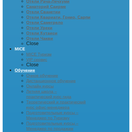
Отели Рача-Лечхуми
Санаторий Саирме
Отели Сванетии
Отели Квариати, Гонио, Сарпи
Отели Самегрело
Отели Уреки
Отели Кутаиси
Отели Чакви
Close
MICE
MICE Туризм
VIP сервис
Close
Обучение
Очное обучение
Дистанционное обучение
Онлайн курсы
Летняя школа –
практический курс гида
Теоретический и практический
курс офис-менеджера
Подготовительные курсы –
Менеджер по Туризму
Подготовительные курсы –
Менеджер по продажам