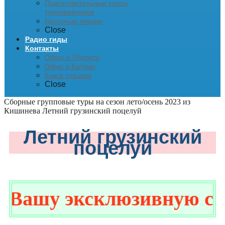
Подготовительные курсы
туроператоров
Бонусные лекции
Close
Радио гиды
Контакты
Офис в Тбилиси
Офис в Батуми
Книга отзывов
Close
Сборные групповые туры на сезон лето/осень 2023 из
Кишинева
Летний грузинский поцелуй
Летний грузинский
поцелуй
ашу эксклюзивную скидк