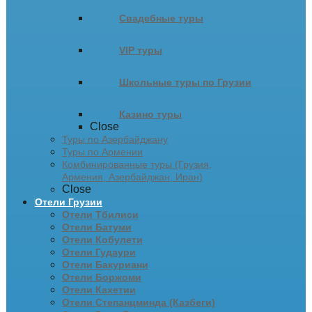
Свадебные туры
VIP туры
Школьные туры по Грузии
Казино туры
Close
Туры по Азербайджану
Туры по Армении
Комбинированные туры (Грузия,
Армения, Азербайджан, Иран)
Close
Отели Грузии
Отели Тбилиси
Отели Батуми
Отели Кобулети
Отели Гудаури
Отели Бакуриани
Отели Боржоми
Отели Кахетии
Отели Степанцминда (Казбеги)