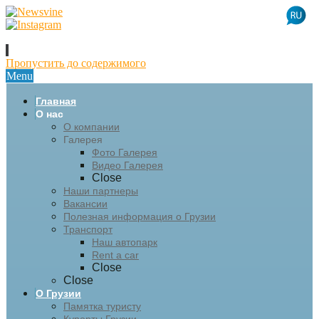
Пропустить до содержимого
Menu
Главная
О нас
О компании
Галерея
Фото Галерея
Видео Галерея
Close
Наши партнеры
Вакансии
Полезная информация о Грузии
Транспорт
Наш автопарк
Rent a car
Close
Close
О Грузии
Памятка туристу