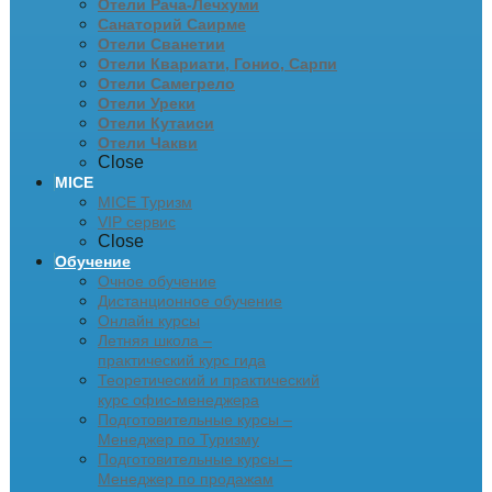
Отели Рача-Лечхуми
Санаторий Саирме
Отели Сванетии
Отели Квариати, Гонио, Сарпи
Отели Самегрело
Отели Уреки
Отели Кутаиси
Отели Чакви
Close
MICE
MICE Туризм
VIP сервис
Close
Обучение
Очное обучение
Дистанционное обучение
Онлайн курсы
Летняя школа –
практический курс гида
Теоретический и практический
курс офис-менеджера
Подготовительные курсы –
Менеджер по Туризму
Подготовительные курсы –
Менеджер по продажам