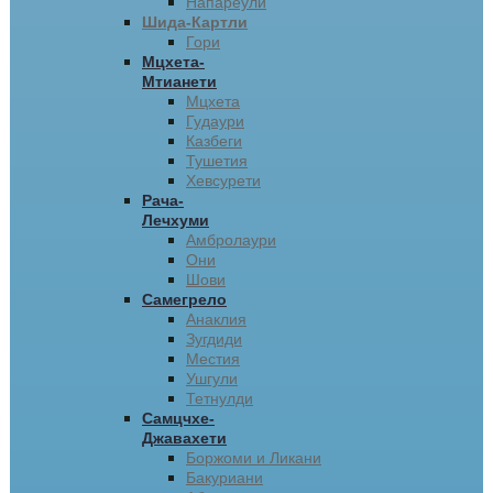
Напареули
Шида-Картли
Гори
Мцхета-
Мтианети
Мцхета
Гудаури
Казбеги
Тушетия
Хевсурети
Рача-
Лечхуми
Амбролаури
Они
Шови
Самегрело
Анаклия
Зугдиди
Местия
Ушгули
Тетнулди
Самцчхе-
Джавахети
Боржоми и Ликани
Бакуриани