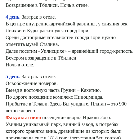
Возвращение в Тбилиси. Ночь в отеле.
4 день.
Завтрак в отеле.
В центре внутреннекартлийской равнины, у слияния рек
Лиахви и Куры раскинулся город Гори.
Среди достопримечательностей города Гори нужно
отметить музей Сталина.
Далее посетим «Уплисцихе» – древнейший город-крепость.
Вечером возвращение в Тбилиси.
Ночь в отеле.
5 день.
Завтрак в отеле.
Освобождение номеров.
Выезд в восточную часть Грузии – Кахетию.
По дороге посещение комплекс Ниноцминда.
Прибытие в Телави. Здесь Вы увидите, Платан – это 900
летнее дерево.
Факультативно
посещение дворца Иракли 2ого.
Увидим уникальный парк, винный завод, в погребах
которого хранятся вина, древнейшие из которых были
произведены еще в 1814 году (дегустация 5ти сортов).