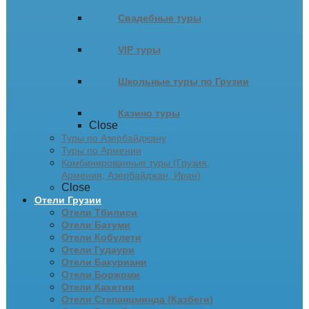
Свадебные туры
VIP туры
Школьные туры по Грузии
Казино туры
Close
Туры по Азербайджану
Туры по Армении
Комбинированные туры (Грузия,
Армения, Азербайджан, Иран)
Close
Отели Грузии
Отели Тбилиси
Отели Батуми
Отели Кобулети
Отели Гудаури
Отели Бакуриани
Отели Боржоми
Отели Кахетии
Отели Степанцминда (Казбеги)