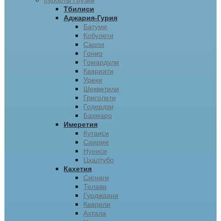
Курорты Грузии
Тбилиси
Аджария-Гурия
Батуми
Кобулети
Сарпи
Гонио
Гомардули
Квариати
Уреки
Шекветили
Григолети
Годердзи
Бахмаро
Имеретия
Кутаиси
Саирме
Нуниси
Цхалтубо
Кахетия
Сигнаги
Телави
Гурджаани
Кварели
Ахтала