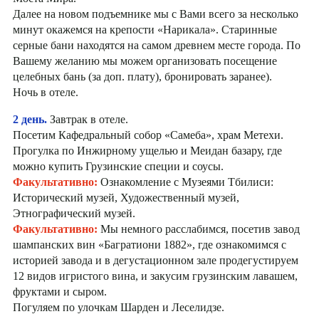
Далее на новом подъемнике мы с Вами всего за несколько
минут окажемся на крепости «Нарикала». Старинные
серные бани находятся на самом древнем месте города. По
Вашему желанию мы можем организовать посещение
целебных бань (за доп. плату), бронировать заранее).
Ночь в отеле.
2 день.
Завтрак в отеле.
Посетим Кафедральный собор «Самеба», храм Метехи.
Прогулка по Инжирному ущелью и Меидан базару, где
можно купить Грузинские специи и соусы.
Факультативно:
Ознакомление с Музеями Тбилиси:
Исторический музей, Художественный музей,
Этнографический музей.
Факультативно:
Мы немного расслабимся, посетив завод
шампанских вин «Багратиони 1882», где ознакомимся с
историей завода и в дегустационном зале продегустируем
12 видов игристого вина, и закусим грузинским лавашем,
фруктами и сыром.
Погуляем по улочкам Шарден и Леселидзе.