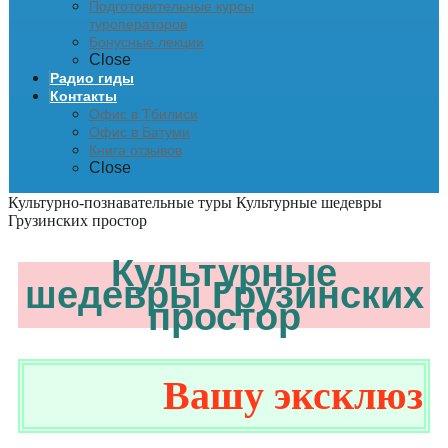
Подготовительные курсы
туроператоров
Бонусные лекции
Close
Радио гиды
Контакты
Офис в Тбилиси
Офис в Батуми
Книга отзывов
Close
Культурно-познавательные туры
Культурные шедевры
Грузинских простор
Культурные
шедевры Грузинских
простор
Вашу эксклюзивн