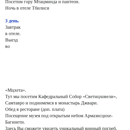
Посетим гору Мтацминда и пантеон.
Ночь в отеле Тбилиси
3 день.
Завтрак
в отеле.
Выезд
во
«Мцхета».
Тут мы посетим Кафедральный Собор «Светицховели»,
Самтавро и поднимемся в монастырь Джвари.
Обед в ресторане (доп. плата)
Посещение музея под открытым небом Армазисцихе-
Багинети.
Здесь Вы сможете увидеть уникальный винный погреб.