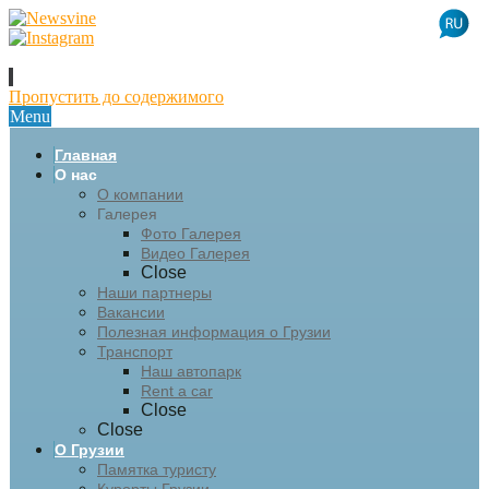
Пропустить до содержимого
Menu
Главная
О нас
О компании
Галерея
Фото Галерея
Видео Галерея
Close
Наши партнеры
Вакансии
Полезная информация о Грузии
Транспорт
Наш автопарк
Rent a car
Close
Close
О Грузии
Памятка туристу