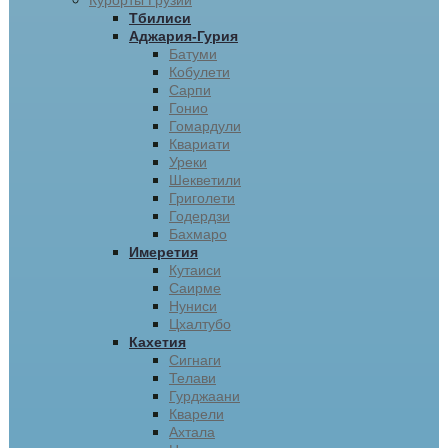
Курорты Грузии
Тбилиси
Аджария-Гурия
Батуми
Кобулети
Сарпи
Гонио
Гомардули
Квариати
Уреки
Шекветили
Григолети
Годердзи
Бахмаро
Имеретия
Кутаиси
Саирме
Нуниси
Цхалтубо
Кахетия
Сигнаги
Телави
Гурджаани
Кварели
Ахтала