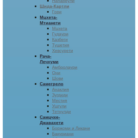
Напареули
Шида-Картли
Гори
Мцхета-
Мтианети
Мцхета
Гудаури
Казбеги
Тушетия
Хевсурети
Рача-
Лечхуми
Амбролаури
Они
Шови
Самегрело
Анаклия
Зугдиди
Местия
Ушгули
Тетнулди
Самцчхе-
Джавахети
Боржоми и Ликани
Бакуриани