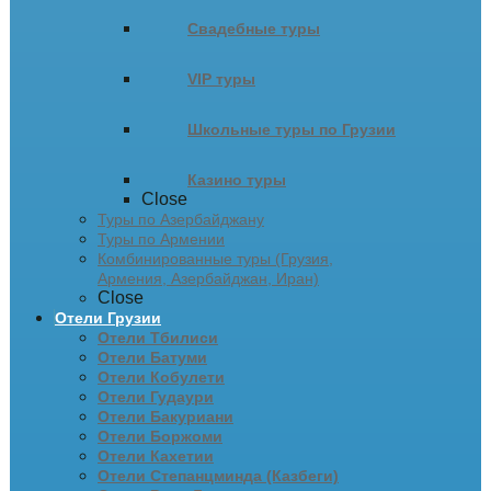
Свадебные туры
VIP туры
Школьные туры по Грузии
Казино туры
Close
Туры по Азербайджану
Туры по Армении
Комбинированные туры (Грузия,
Армения, Азербайджан, Иран)
Close
Отели Грузии
Отели Тбилиси
Отели Батуми
Отели Кобулети
Отели Гудаури
Отели Бакуриани
Отели Боржоми
Отели Кахетии
Отели Степанцминда (Казбеги)