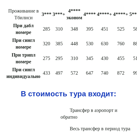
Проживание в
4****
3***
3***+
4****
4****+
4****+
5**
Тбилиси
эконом
При дабл
285
310
348
395
451
525
5
номере
При сингл
320
385
448
530
630
760
8
номере
При трипл
275
295
310
345
430
455
5
номере
При сингл
433
497
572
647
740
872
9
индивидуально
В стоимость тура входит:
Трансфер в аэропорт и
обратно
Весь трансфер в период тура