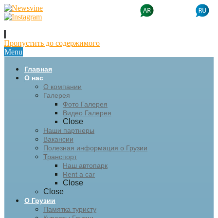
Пропустить до содержимого
Menu
Главная
О нас
О компании
Галерея
Фото Галерея
Видео Галерея
Close
Наши партнеры
Вакансии
Полезная информация о Грузии
Транспорт
Наш автопарк
Rent a car
Close
Close
О Грузии
Памятка туристу