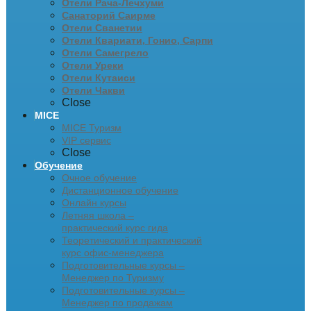
Отели Рача-Лечхуми
Санаторий Саирме
Отели Сванетии
Отели Квариати, Гонио, Сарпи
Отели Самегрело
Отели Уреки
Отели Кутаиси
Отели Чакви
Close
MICE
MICE Туризм
VIP сервис
Close
Обучение
Очное обучение
Дистанционное обучение
Онлайн курсы
Летняя школа –
практический курс гида
Теоретический и практический
курс офис-менеджера
Подготовительные курсы –
Менеджер по Туризму
Подготовительные курсы –
Менеджер по продажам