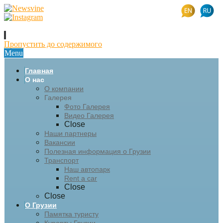
Пропустить до содержимого
Menu
Главная
О нас
О компании
Галерея
Фото Галерея
Видео Галерея
Close
Наши партнеры
Вакансии
Полезная информация о Грузии
Транспорт
Наш автопарк
Rent a car
Close
Close
О Грузии
Памятка туристу