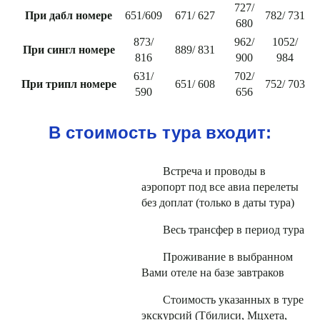
727/
При дабл номере
651/609
671/ 627
782/ 731
680
873/
962/
1052/
При сингл номере
889/ 831
816
900
984
631/
702/
При трипл номере
651/ 608
752/ 703
590
656
В стоимость тура входит:
Встреча и проводы в
аэропорт под все авиа перелеты
без доплат (только в даты тура)
Весь трансфер в период тура
Проживание в выбранном
Вами отеле на базе завтраков
Стоимость указанных в туре
экскурсий (Тбилиси, Мцхета,