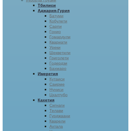
Курорты Грузии
Тбилиси
Аджария-Гурия
Батуми
Кобулети
Сарпи
Гонио
Гомардули
Квариати
Уреки
Шекветили
Григолети
Годердзи
Бахмаро
Имеретия
Кутаиси
Саирме
Нуниси
Цхалтубо
Кахетия
Сигнаги
Телави
Гурджаани
Кварели
Ахтала