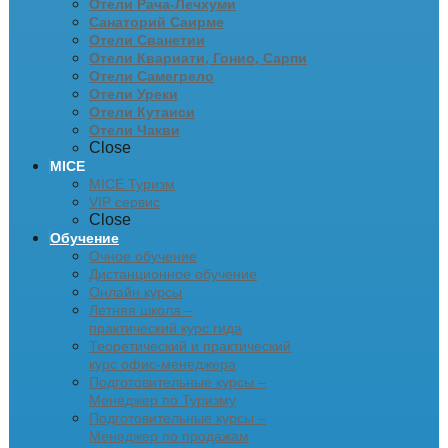
Отели Рача-Лечхуми
Санаторий Саирме
Отели Сванетии
Отели Квариати, Гонио, Сарпи
Отели Самегрело
Отели Уреки
Отели Кутаиси
Отели Чакви
Close
MICE
MICE Туризм
VIP сервис
Close
Обучение
Очное обучение
Дистанционное обучение
Онлайн курсы
Летняя школа –
практический курс гида
Теоретический и практический
курс офис-менеджера
Подготовительные курсы –
Менеджер по Туризму
Подготовительные курсы –
Менеджер по продажам