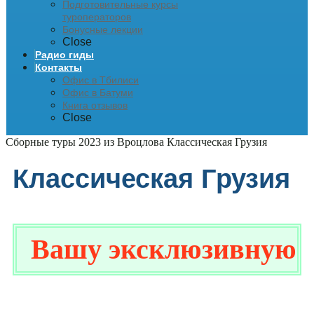
Подготовительные курсы
туроператоров
Бонусные лекции
Close
Радио гиды
Контакты
Офис в Тбилиси
Офис в Батуми
Книга отзывов
Close
Сборные туры 2023 из Вроцлова
Классическая Грузия
Классическая Грузия
Вашу эксклюзивную ски