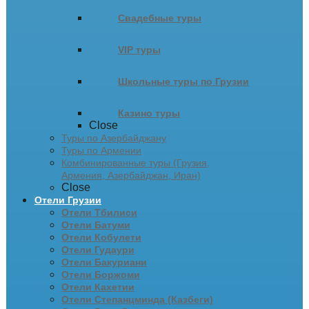
Свадебные туры
VIP туры
Школьные туры по Грузии
Казино туры
Close
Туры по Азербайджану
Туры по Армении
Комбинированные туры (Грузия,
Армения, Азербайджан, Иран)
Close
Отели Грузии
Отели Тбилиси
Отели Батуми
Отели Кобулети
Отели Гудаури
Отели Бакуриани
Отели Боржоми
Отели Кахетии
Отели Степанцминда (Казбеги)