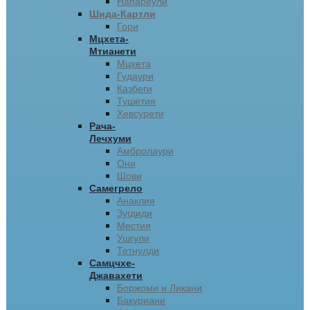
Напареули
Шида-Картли
Гори
Мцхета-
Мтианети
Мцхета
Гудаури
Казбеги
Тушетия
Хевсурети
Рача-
Лечхуми
Амбролаури
Они
Шови
Самегрело
Анаклия
Зугдиди
Местия
Ушгули
Тетнулди
Самцчхе-
Джавахети
Боржоми и Ликани
Бакуриани