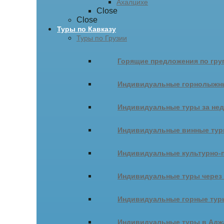
Ахалцихе
Close
Close
Туры по Кавказу
Туры по Грузии
Горящие предложения по гру
Индивидуальные горнолыжн
Индивидуальные туры за не
Индивидуальные винные ту
Индивидуальные культурно-
Индивидуальные туры через
Индивидуальные горные тур
Индивидуальные туры в Адж