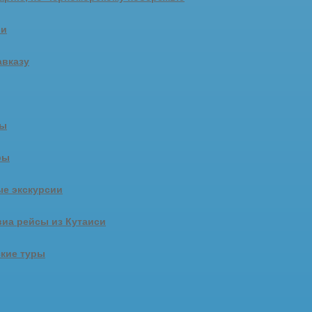
ии
авказу
ры
ры
е экскурсии
иа рейсы из Кутаиси
кие туры