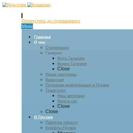
Пропустить до содержимого
Menu
Главная
О нас
О компании
Галерея
Фото Галерея
Видео Галерея
Close
Наши партнеры
Вакансии
Полезная информация о Грузии
Транспорт
Наш автопарк
Rent a car
Close
Close
О Грузии
Памятка туристу
Курорты Грузии