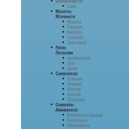
Шида-Картли
Гори
Мцхета-
Мтианети
Мцхета
Гудаури
Казбеги
Тушетия
Хевсурети
Рача-
Лечхуми
Амбролаури
Они
Шови
Самегрело
Анаклия
Зугдиди
Местия
Ушгули
Тетнулди
Самцчхе-
Джавахети
Боржоми и Ликани
Бакуриани
Абастумани