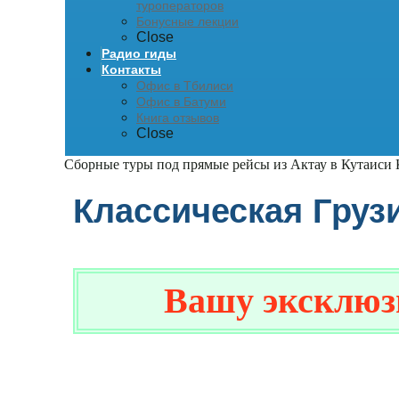
туроператоров
Бонусные лекции
Close
Радио гиды
Контакты
Офис в Тбилиси
Офис в Батуми
Книга отзывов
Close
Сборные туры под прямые рейсы из Актау в Кутаиси
Классическая Груз
Вашу эксклюзивн