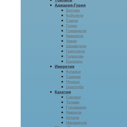
Тбилиси
Аджария-Гурия
Батуми
Кобулети
Сарпи
Гонио
Гомардули
Квариати
Уреки
Шекветили
Григолети
Годердзи
Бахмаро
Имеретия
Кутаиси
Саирме
Нуниси
Цхалтубо
Кахетия
Сигнаги
Телави
Гурджаани
Кварели
Ахтала
Напареули