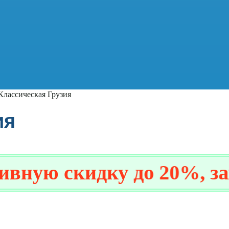
Классическая Грузия
ия
ую скидку до 20%, запр