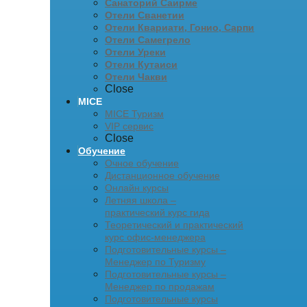
Санаторий Саирме
Отели Сванетии
Отели Квариати, Гонио, Сарпи
Отели Самегрело
Отели Уреки
Отели Кутаиси
Отели Чакви
Close
MICE
MICE Туризм
VIP сервис
Close
Обучение
Очное обучение
Дистанционное обучение
Онлайн курсы
Летняя школа –
практический курс гида
Теоретический и практический
курс офис-менеджера
Подготовительные курсы –
Менеджер по Туризму
Подготовительные курсы –
Менеджер по продажам
Подготовительные курсы