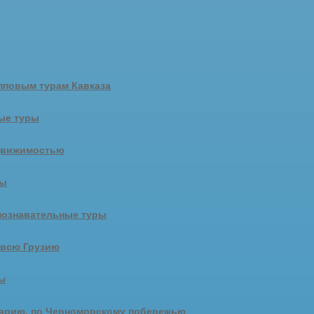
пповым турам Кавказа
ые туры
движимостью
ры
познавательные туры
 всю Грузию
ы
арию, по Черноморскому побережью