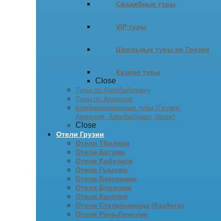
Свадебные туры
VIP туры
Школьные туры по Грузии
Казино туры
Close
Туры по Азербайджану
Туры по Армении
Комбинированные туры (Грузия,
Армения, Азербайджан, Иран)
Close
Отели Грузии
Отели Тбилиси
Отели Батуми
Отели Кобулети
Отели Гудаури
Отели Бакуриани
Отели Боржоми
Отели Кахетии
Отели Степанцминда (Казбеги)
Отели Рача-Лечхуми