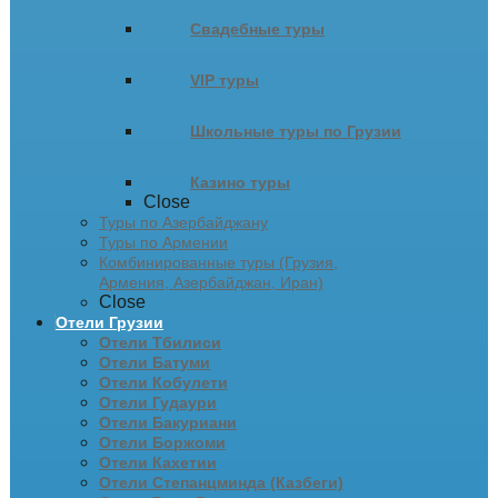
Свадебные туры
VIP туры
Школьные туры по Грузии
Казино туры
Close
Туры по Азербайджану
Туры по Армении
Комбинированные туры (Грузия,
Армения, Азербайджан, Иран)
Close
Отели Грузии
Отели Тбилиси
Отели Батуми
Отели Кобулети
Отели Гудаури
Отели Бакуриани
Отели Боржоми
Отели Кахетии
Отели Степанцминда (Казбеги)