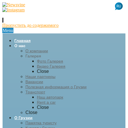
Пропустить до содержимого
Menu
Главная
О нас
О компании
Галерея
Фото Галерея
Видео Галерея
Close
Наши партнеры
Вакансии
Полезная информация о Грузии
Транспорт
Наш автопарк
Rent a car
Close
Close
О Грузии
Памятка туристу