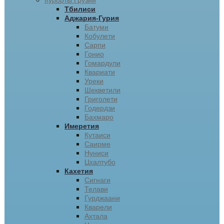
Курорты Грузии
Тбилиси
Аджария-Гурия
Батуми
Кобулети
Сарпи
Гонио
Гомардули
Квариати
Уреки
Шекветили
Григолети
Годердзи
Бахмаро
Имеретия
Кутаиси
Саирме
Нуниси
Цхалтубо
Кахетия
Сигнаги
Телави
Гурджаани
Кварели
Ахтала