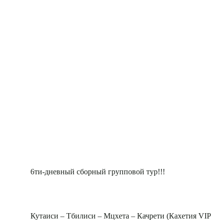
6ти-дневный сборный групповой тур!!!
Кутаиси – Тбилиси – Мцхета – Качрети (Кахетия VIP