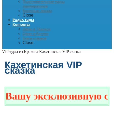
Подготовительные курсы
туроператоров
Бонусные лекции
Close
Радио гиды
Контакты
Офис в Тбилиси
Офис в Батуми
Книга отзывов
Close
VIP туры из Кракова
Кахетинская VIP сказка
Кахетинская VIP
сказка
Вашу эксклюзивную скид