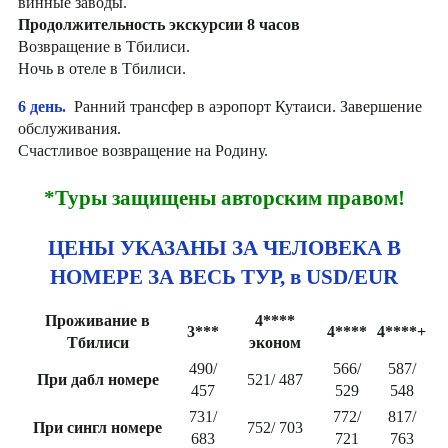
винные заводы.
Продолжительность экскурсии 8 часов
Возвращение в Тбилиси.
Ночь в отеле в Тбилиси.
6 день.
Ранний трансфер в аэропорт Кутаиси. Завершение
обслуживания.
Счастливое возвращение на Родину.
*Туры защищены авторским правом!
ЦЕНЫ УКАЗАНЫ ЗА ЧЕЛОВЕКА В
НОМЕРЕ ЗА ВЕСЬ ТУР, в USD/EUR
Проживание в
4****
3***
4****
4****+
Тбилиси
эконом
490/
566/
587/
При дабл номере
521/ 487
457
529
548
731/
772/
817/
При сингл номере
752/ 703
683
721
763