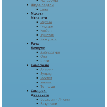
Напареули
Шида-Картли
Гори
Мцхета-
Мтианети
Мцхета
Гудаури
Казбеги
Тушетия
Хевсурети
Рача-
Лечхуми
Амбролаури
Они
Шови
Самегрело
Анаклия
Зугдиди
Местия
Ушгули
Тетнулди
Самцчхе-
Джавахети
Боржоми и Ликани
Бакуриани