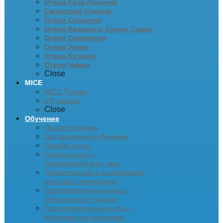
Отели Рача-Лечхуми
Санаторий Саирме
Отели Сванетии
Отели Квариати, Гонио, Сарпи
Отели Самегрело
Отели Уреки
Отели Кутаиси
Отели Чакви
Close
MICE
MICE Туризм
VIP сервис
Close
Обучение
Очное обучение
Дистанционное обучение
Онлайн курсы
Летняя школа –
практический курс гида
Теоретический и практический
курс офис-менеджера
Подготовительные курсы –
Менеджер по Туризму
Подготовительные курсы –
Менеджер по продажам