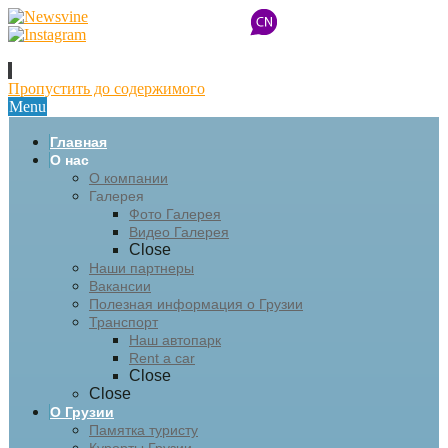
Пропустить до содержимого
Menu
Главная
О нас
О компании
Галерея
Фото Галерея
Видео Галерея
Close
Наши партнеры
Вакансии
Полезная информация о Грузии
Транспорт
Наш автопарк
Rent a car
Close
Close
О Грузии
Памятка туристу