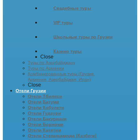
Свадебные туры
VIP туры
Школьные туры по Грузии
Казино туры
Close
Туры по Азербайджану
Туры по Армении
Комбинированные туры (Грузия,
Армения, Азербайджан, Иран)
Close
Отели Грузии
Отели Тбилиси
Отели Батуми
Отели Кобулети
Отели Гудаури
Отели Бакуриани
Отели Боржоми
Отели Кахетии
Отели Степанцминда (Казбеги)