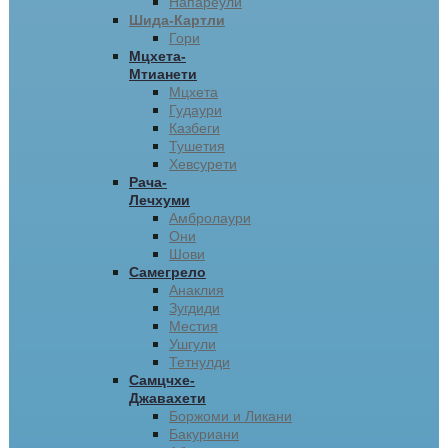
Напареули
Шида-Картли
Гори
Мцхета-
Мтианети
Мцхета
Гудаури
Казбеги
Тушетия
Хевсурети
Рача-
Лечхуми
Амбролаури
Они
Шови
Самегрело
Анаклия
Зугдиди
Местия
Ушгули
Тетнулди
Самцчхе-
Джавахети
Боржоми и Ликани
Бакуриани