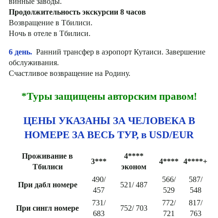
винные заводы.
Продолжительность экскурсии 8 часов
Возвращение в Тбилиси.
Ночь в отеле в Тбилиси.
6 день.
Ранний трансфер в аэропорт Кутаиси. Завершение
обслуживания.
Счастливое возвращение на Родину.
*Туры защищены авторским правом!
ЦЕНЫ УКАЗАНЫ ЗА ЧЕЛОВЕКА В
НОМЕРЕ ЗА ВЕСЬ ТУР, в USD/EUR
Проживание в
4****
3***
4****
4****+
Тбилиси
эконом
490/
566/
587/
При дабл номере
521/ 487
457
529
548
731/
772/
817/
При сингл номере
752/ 703
683
721
763