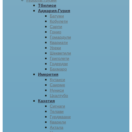
Курорты Грузии
Тбилиси
Аджария-Гурия
Батуми
Кобулети
Сарпи
Гонио
Гомардули
Квариати
Уреки
Шекветили
Григолети
Годердзи
Бахмаро
Имеретия
Кутаиси
Саирме
Нуниси
Цхалтубо
Кахетия
Сигнаги
Телави
Гурджаани
Кварели
Ахтала