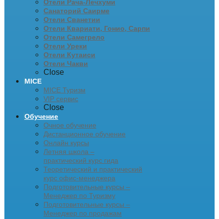
Отели Рача-Лечхуми
Санаторий Саирме
Отели Сванетии
Отели Квариати, Гонио, Сарпи
Отели Самегрело
Отели Уреки
Отели Кутаиси
Отели Чакви
Close
MICE
MICE Туризм
VIP сервис
Close
Обучение
Очное обучение
Дистанционное обучение
Онлайн курсы
Летняя школа –
практический курс гида
Теоретический и практический
курс офис-менеджера
Подготовительные курсы –
Менеджер по Туризму
Подготовительные курсы –
Менеджер по продажам