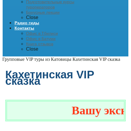
Подготовительные курсы
туроператоров
Бонусные лекции
Close
Радио гиды
Контакты
Офис в Тбилиси
Офис в Батуми
Книга отзывов
Close
Групповые VIP туры из Катовицы
Кахетинская VIP сказка
Кахетинская VIP
сказка
Вашу эксклю