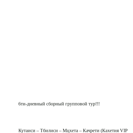
6ти-дневный сборный групповой тур!!!
Кутаиси – Тбилиси – Мцхета – Качрети (Кахетия VIP