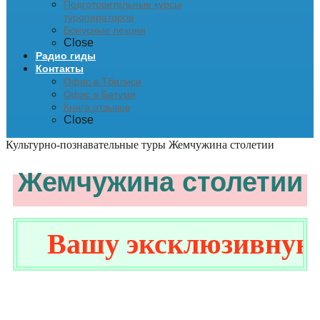
Подготовительные курсы
туроператоров
Бонусные лекции
Close
Радио гиды
Контакты
Офис в Тбилиси
Офис в Батуми
Книга отзывов
Close
Культурно-познавательные туры
Жемчужина столетии
Жемчужина столетии
Вашу эксклюзивную ск