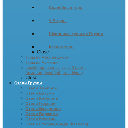
Свадебные туры
VIP туры
Школьные туры по Грузии
Казино туры
Close
Туры по Азербайджану
Туры по Армении
Комбинированные туры (Грузия,
Армения, Азербайджан, Иран)
Close
Отели Грузии
Отели Тбилиси
Отели Батуми
Отели Кобулети
Отели Гудаури
Отели Бакуриани
Отели Боржоми
Отели Кахетии
Отели Степанцминда (Казбеги)