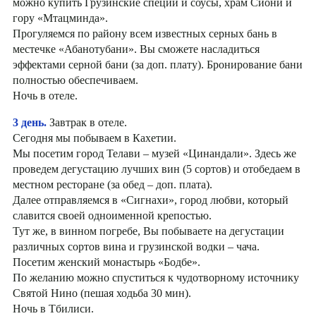
можно купить Грузинские специи и соусы, храм Сиони и
гору «Мтацминда».
Прогуляемся по району всем известных серных бань в
местечке «Абанотубани». Вы сможете насладиться
эффектами серной бани (за доп. плату). Бронирование бани
полностью обеспечиваем.
Ночь в отеле.
3 день.
Завтрак в отеле.
Сегодня мы побываем в Кахетии.
Мы посетим город Телави – музей «Цинандали». Здесь же
проведем дегустацию лучших вин (5 сортов) и отобедаем в
местном ресторане (за обед – доп. плата).
Далее отправляемся в «Сигнахи», город любви, который
славится своей одноименной крепостью.
Тут же, в винном погребе, Вы побываете на дегустации
различных сортов вина и грузинской водки – чача.
Посетим женский монастырь «Бодбе».
По желанию можно спуститься к чудотворному источнику
Святой Нино (пешая ходьба 30 мин).
Ночь в Тбилиси.