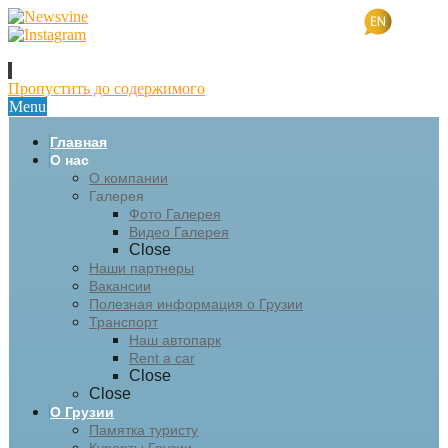
Пропустить до содержимого
Menu
Главная
О нас
О компании
Галерея
Фото Галерея
Видео Галерея
Close
Наши партнеры
Вакансии
Полезная информация о Грузии
Транспорт
Наш автопарк
Rent a car
Close
Close
О Грузии
Памятка туристу