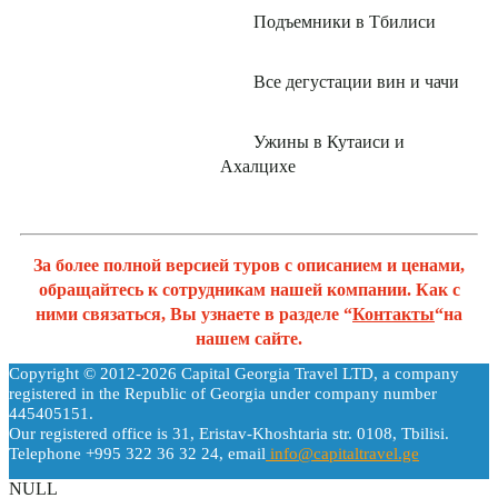
Подъемники в Тбилиси
Все дегустации вин и чачи
Ужины в Кутаиси и
Ахалцихе
За более полной версией туров с описанием и ценами,
обращайтесь к сотрудникам нашей компании. Как с
ними связаться, Вы узнаете в разделе “
Контакты
“на
нашем сайте.
Copyright © 2012-2026 Capital Georgia Travel LTD, a company
registered in the Republic of Georgia under company number
445405151.
Our registered office is 31, Eristav-Khoshtaria str. 0108, Tbilisi.
Telephone +995 322 36 32 24, email
info@capitaltravel.ge
NULL