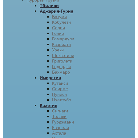
Курорты Грузии
Тбилиси
Аджария-Гурия
Батуми
Кобулети
Сарпи
Гонио
Гомардули
Квариати
Уреки
Шекветили
Григолети
Годердзи
Бахмаро
Имеретия
Кутаиси
Саирме
Нуниси
Цхалтубо
Кахетия
Сигнаги
Телави
Гурджаани
Кварели
Ахтала