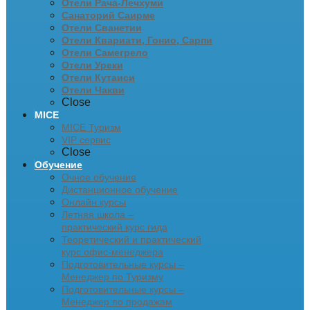
Отели Рача-Лечхуми
Санаторий Саирме
Отели Сванетии
Отели Квариати, Гонио, Сарпи
Отели Самегрело
Отели Уреки
Отели Кутаиси
Отели Чакви
Close
MICE
MICE Туризм
VIP сервис
Close
Обучение
Очное обучение
Дистанционное обучение
Онлайн курсы
Летняя школа –
практический курс гида
Теоретический и практический
курс офис-менеджера
Подготовительные курсы –
Менеджер по Туризму
Подготовительные курсы –
Менеджер по продажам