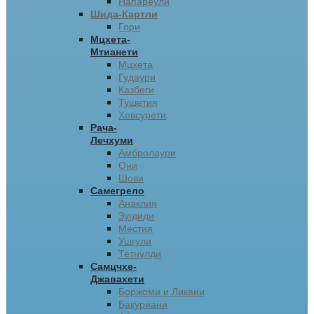
Напареули
Шида-Картли
Гори
Мцхета-
Мтианети
Мцхета
Гудаури
Казбеги
Тушетия
Хевсурети
Рача-
Лечхуми
Амбролаури
Они
Шови
Самегрело
Анаклия
Зугдиди
Местия
Ушгули
Тетнулди
Самцчхе-
Джавахети
Боржоми и Ликани
Бакуриани