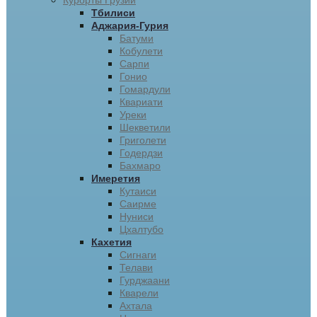
Курорты Грузии
Тбилиси
Аджария-Гурия
Батуми
Кобулети
Сарпи
Гонио
Гомардули
Квариати
Уреки
Шекветили
Григолети
Годердзи
Бахмаро
Имеретия
Кутаиси
Саирме
Нуниси
Цхалтубо
Кахетия
Сигнаги
Телави
Гурджаани
Кварели
Ахтала