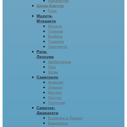
Напареули
Шида-Картли
Гори
Мцхета-
Мтианети
Мцхета
Гудаури
Казбеги
Тушетия
Хевсурети
Рача-
Лечхуми
Амбролаури
Они
Шови
Самегрело
Анаклия
Зугдиди
Местия
Ушгули
Тетнулди
Самцчхе-
Джавахети
Боржоми и Ликани
Бакуриани