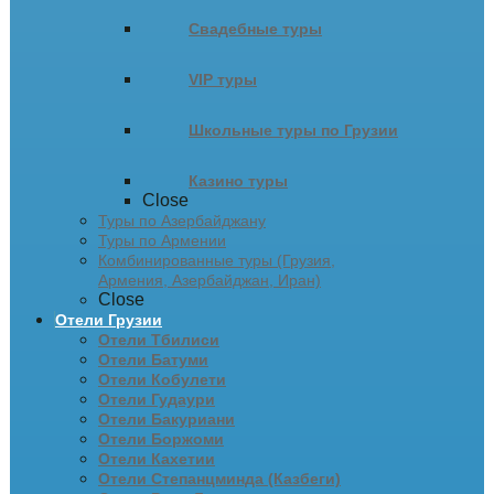
Свадебные туры
VIP туры
Школьные туры по Грузии
Казино туры
Close
Туры по Азербайджану
Туры по Армении
Комбинированные туры (Грузия,
Армения, Азербайджан, Иран)
Close
Отели Грузии
Отели Тбилиси
Отели Батуми
Отели Кобулети
Отели Гудаури
Отели Бакуриани
Отели Боржоми
Отели Кахетии
Отели Степанцминда (Казбеги)