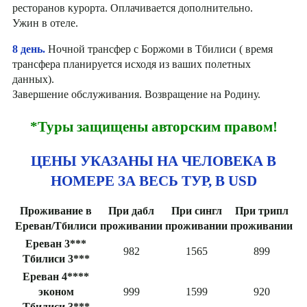
ресторанов курорта. Оплачивается дополнительно.
Ужин в отеле.
8 день.
Ночной трансфер с Боржоми в Тбилиси ( время
трансфера планируется исходя из ваших полетных
данных).
Завершение обслуживания. Возвращение на Родину.
*Туры защищены авторским правом!
ЦЕНЫ УКАЗАНЫ НА ЧЕЛОВЕКА В
НОМЕРЕ ЗА ВЕСЬ ТУР, В USD
Проживание в
При дабл
При сингл
При трипл
Ереван/Тбилиси
проживании
проживании
проживании
Ереван 3***
982
1565
899
Тбилиси 3***
Ереван 4****
эконом
999
1599
920
Тбилиси 3***