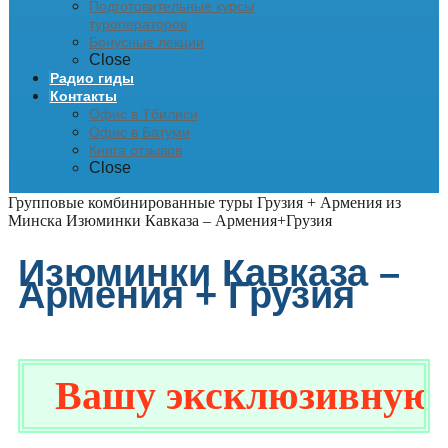
Подготовительные курсы
туроператоров
Бонусные лекции
Close
Радио гиды
Контакты
Офис в Тбилиси
Офис в Батуми
Книга отзывов
Close
Групповые комбинированные туры Грузия + Армения из
Минска
Изюминки Кавказа – Армения+Грузия
Изюминки Кавказа –
Армения + Грузия
Вашу эксклюзивную ски