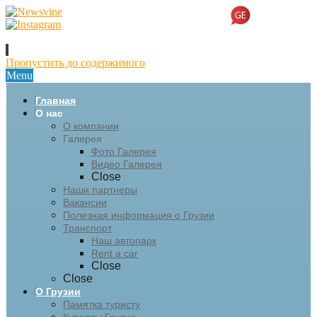
Пропустить до содержимого
Menu
Главная
О нас
О компании
Галерея
Фото Галерея
Видео Галерея
Close
Наши партнеры
Вакансии
Полезная информация о Грузии
Транспорт
Наш автопарк
Rent a car
Close
Close
О Грузии
Памятка туристу