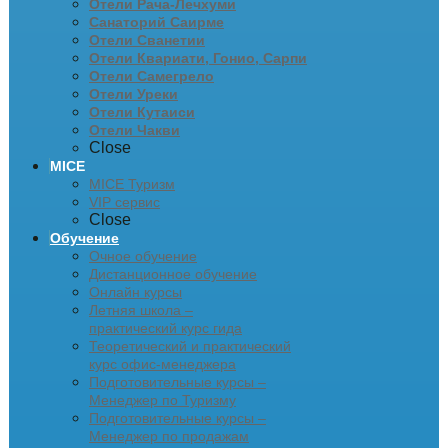
Отели Рача-Лечхуми
Санаторий Саирме
Отели Сванетии
Отели Квариати, Гонио, Сарпи
Отели Самегрело
Отели Уреки
Отели Кутаиси
Отели Чакви
Close
MICE
MICE Туризм
VIP сервис
Close
Обучение
Очное обучение
Дистанционное обучение
Онлайн курсы
Летняя школа –
практический курс гида
Теоретический и практический
курс офис-менеджера
Подготовительные курсы –
Менеджер по Туризму
Подготовительные курсы –
Менеджер по продажам