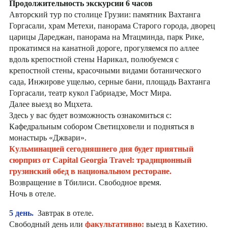
Продолжительность экскурсии 6 часов
Авторский тур по столице Грузии: памятник Вахтанга
Горгасали, храм Метехи, панорама Старого города, дворец
царицы Дареджан, панорама на Мтацминда, парк Рике,
прокатимся на канатной дороге, прогуляемся по аллее
вдоль крепостной стены Нарикал, полюбуемся с
крепостной стены, красочными видами ботанического
сада, Инжирове ущелью, серные бани, площадь Вахтанга
Горгасали, театр кукол Габриадзе, Мост Мира.
Далее выезд во Мцхета.
Здесь у вас будет возможность ознакомиться с:
Кафедральным собором Светицховели и подняться в
монастырь «Джвари».
Кульминацией сегодняшнего дня будет приятный
сюрприз от Capital Georgia Travel: традиционный
грузинский обед в национальном ресторане.
Возвращение в Тбилиси. Свободное время.
Ночь в отеле.
5 день.
Завтрак в отеле.
Свободный день или
факультативно:
выезд в Кахетию.