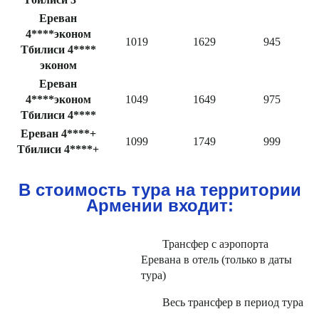
Ереван
4****эконом
1019
1629
945
Тбилиси 4****
эконом
Ереван
4****эконом
1049
1649
975
Тбилиси 4****
Ереван 4****+
1099
1749
999
Тбилиси 4****+
В стоимость тура на территории
Армении входит:
Трансфер с аэропорта
Еревана в отель (только в даты
тура)
Весь трансфер в период тура