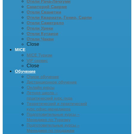
Отели Рача-Лечхуми
Санаторий Саирме
Отели Сванетии
Отели Квариати, Гонио, Сарпи
Отели Самегрело
Отели Уреки
Отели Кутаиси
Отели Чакви
Close
MICE
MICE Туризм
VIP сервис
Close
Обучение
Очное обучение
Дистанционное обучение
Онлайн курсы
Летняя школа –
практический курс гида
Теоретический и практический
курс офис-менеджера
Подготовительные курсы –
Менеджер по Туризму
Подготовительные курсы –
Менеджер по продажам