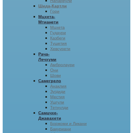
Напареули
Шида-Картли
Гори
Мцхета-
Мтианети
Мцхета
Гудаури
Казбеги
Тушетия
Хевсурети
Рача-
Лечхуми
Амбролаури
Они
Шови
Самегрело
Анаклия
Зугдиди
Местия
Ушгули
Тетнулди
Самцчхе-
Джавахети
Боржоми и Ликани
Бакуриани