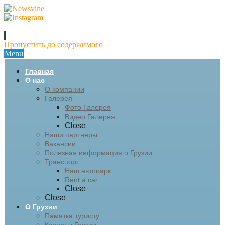
Пропустить до содержимого
Menu
Главная
О нас
О компании
Галерея
Фото Галерея
Видео Галерея
Close
Наши партнеры
Вакансии
Полезная информация о Грузии
Транспорт
Наш автопарк
Rent a car
Close
Close
О Грузии
Памятка туристу