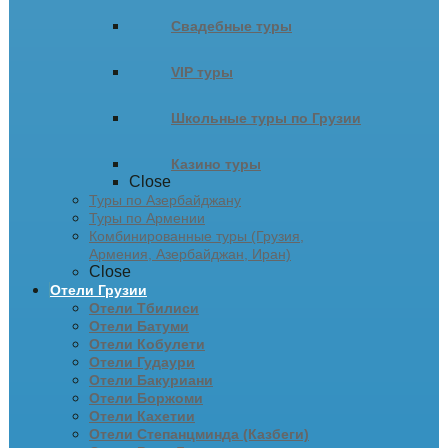
Свадебные туры
VIP туры
Школьные туры по Грузии
Казино туры
Close
Туры по Азербайджану
Туры по Армении
Комбинированные туры (Грузия,
Армения, Азербайджан, Иран)
Close
Отели Грузии
Отели Тбилиси
Отели Батуми
Отели Кобулети
Отели Гудаури
Отели Бакуриани
Отели Боржоми
Отели Кахетии
Отели Степанцминда (Казбеги)