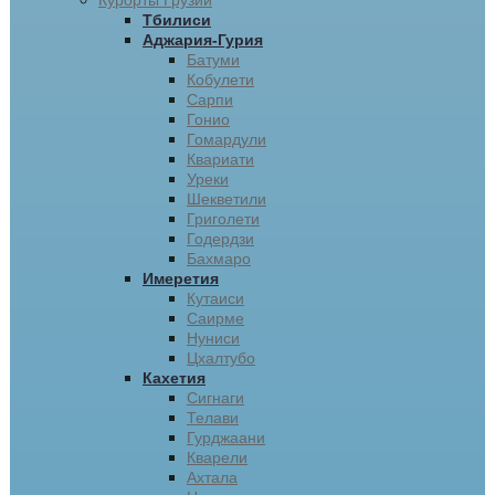
Курорты Грузии
Тбилиси
Аджария-Гурия
Батуми
Кобулети
Сарпи
Гонио
Гомардули
Квариати
Уреки
Шекветили
Григолети
Годердзи
Бахмаро
Имеретия
Кутаиси
Саирме
Нуниси
Цхалтубо
Кахетия
Сигнаги
Телави
Гурджаани
Кварели
Ахтала