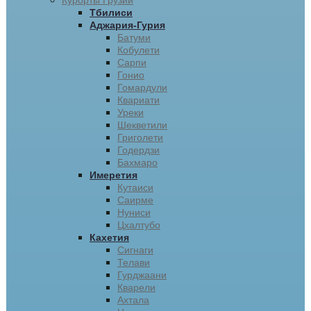
Курорты Грузии
Тбилиси
Аджария-Гурия
Батуми
Кобулети
Сарпи
Гонио
Гомардули
Квариати
Уреки
Шекветили
Григолети
Годердзи
Бахмаро
Имеретия
Кутаиси
Саирме
Нуниси
Цхалтубо
Кахетия
Сигнаги
Телави
Гурджаани
Кварели
Ахтала