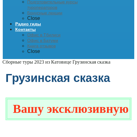
Подготовительные курсы
туроператоров
Бонусные лекции
Close
Радио гиды
Контакты
Офис в Тбилиси
Офис в Батуми
Книга отзывов
Close
Сборные туры 2023 из Катовице
Грузинская сказка
Грузинская сказка
Вашу эксклюзивную ски