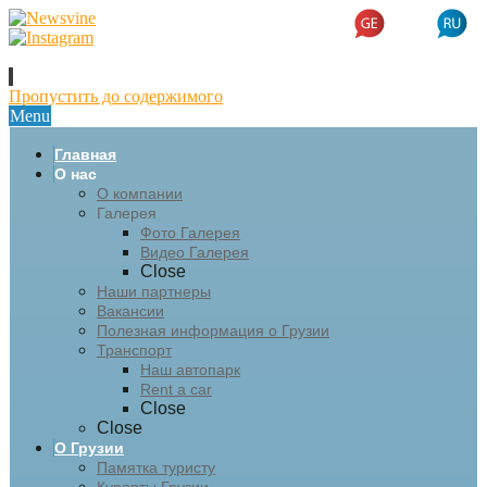
Пропустить до содержимого
Menu
Главная
О нас
О компании
Галерея
Фото Галерея
Видео Галерея
Close
Наши партнеры
Вакансии
Полезная информация о Грузии
Транспорт
Наш автопарк
Rent a car
Close
Close
О Грузии
Памятка туристу