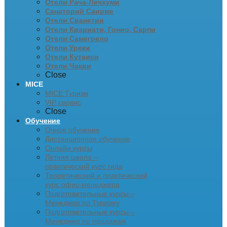
Отели Рача-Лечхуми
Санаторий Саирме
Отели Сванетии
Отели Квариати, Гонио, Сарпи
Отели Самегрело
Отели Уреки
Отели Кутаиси
Отели Чакви
Close
MICE
MICE Туризм
VIP сервис
Close
Обучение
Очное обучение
Дистанционное обучение
Онлайн курсы
Летняя школа –
практический курс гида
Теоретический и практический
курс офис-менеджера
Подготовительные курсы –
Менеджер по Туризму
Подготовительные курсы –
Менеджер по продажам