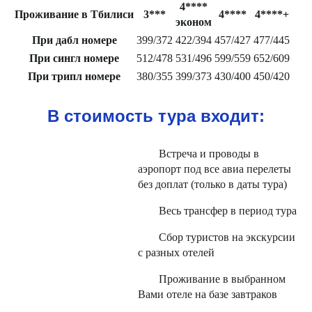
4****
Проживание в Тбилиси
3***
4****
4****+
эконом
При дабл номере
399/372
422/394
457/427
477/445
При сингл номере
512/478
531/496
599/559
652/609
При трипл номере
380/355
399/373
430/400
450/420
В стоимость тура входит:
Встреча и проводы в
аэропорт под все авиа перелеты
без доплат (только в даты тура)
Весь трансфер в период тура
Сбор туристов на экскурсии
с разных отелей
Проживание в выбранном
Вами отеле на базе завтраков