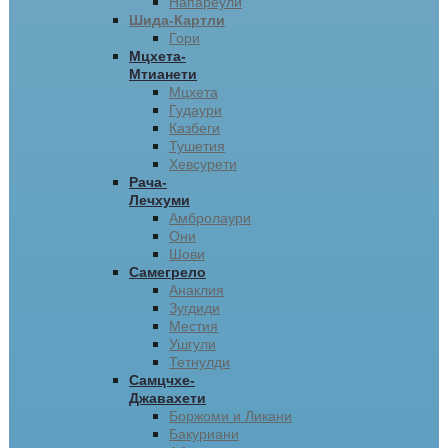
Напареули
Шида-Картли
Гори
Мцхета-
Мтианети
Мцхета
Гудаури
Казбеги
Тушетия
Хевсурети
Рача-
Лечхуми
Амбролаури
Они
Шови
Самегрело
Анаклия
Зугдиди
Местия
Ушгули
Тетнулди
Самцчхе-
Джавахети
Боржоми и Ликани
Бакуриани