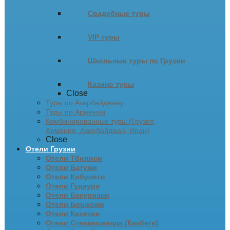
Свадебные туры
VIP туры
Школьные туры по Грузии
Казино туры
Close
Туры по Азербайджану
Туры по Армении
Комбинированные туры (Грузия,
Армения, Азербайджан, Иран)
Close
Отели Грузии
Отели Тбилиси
Отели Батуми
Отели Кобулети
Отели Гудаури
Отели Бакуриани
Отели Боржоми
Отели Кахетии
Отели Степанцминда (Казбеги)