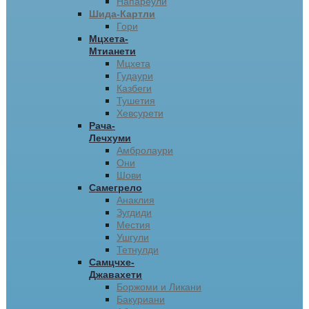
Напареули
Шида-Картли
Гори
Мцхета-
Мтианети
Мцхета
Гудаури
Казбеги
Тушетия
Хевсурети
Рача-
Лечхуми
Амбролаури
Они
Шови
Самегрело
Анаклия
Зугдиди
Местия
Ушгули
Тетнулди
Самцчхе-
Джавахети
Боржоми и Ликани
Бакуриани