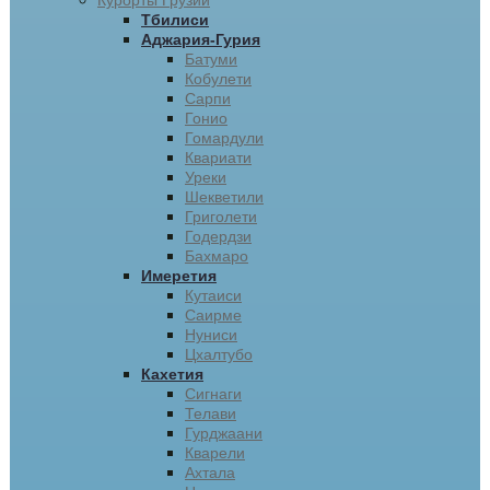
Курорты Грузии
Тбилиси
Аджария-Гурия
Батуми
Кобулети
Сарпи
Гонио
Гомардули
Квариати
Уреки
Шекветили
Григолети
Годердзи
Бахмаро
Имеретия
Кутаиси
Саирме
Нуниси
Цхалтубо
Кахетия
Сигнаги
Телави
Гурджаани
Кварели
Ахтала