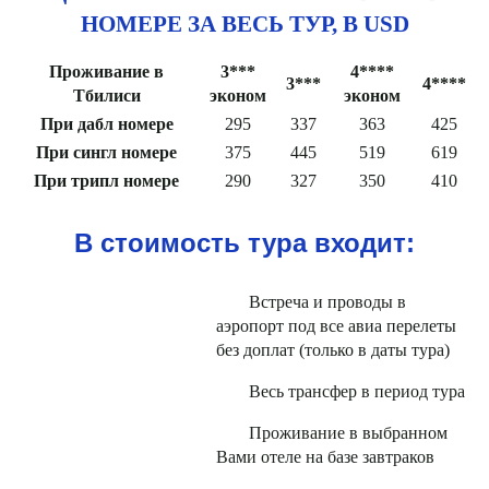
НОМЕРЕ ЗА ВЕСЬ ТУР, В USD
Проживание в
3***
4****
3***
4****
Тбилиси
эконом
эконом
При дабл номере
295
337
363
425
При сингл номере
375
445
519
619
При трипл номере
290
327
350
410
В стоимость тура входит:
Встреча и проводы в
аэропорт под все авиа перелеты
без доплат (только в даты тура)
Весь трансфер в период тура
Проживание в выбранном
Вами отеле на базе завтраков