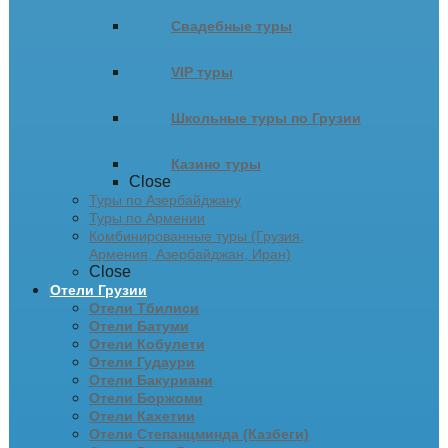
Свадебные туры
VIP туры
Школьные туры по Грузии
Казино туры
Close
Туры по Азербайджану
Туры по Армении
Комбинированные туры (Грузия,
Армения, Азербайджан, Иран)
Close
Отели Грузии
Отели Тбилиси
Отели Батуми
Отели Кобулети
Отели Гудаури
Отели Бакуриани
Отели Боржоми
Отели Кахетии
Отели Степанцминда (Казбеги)