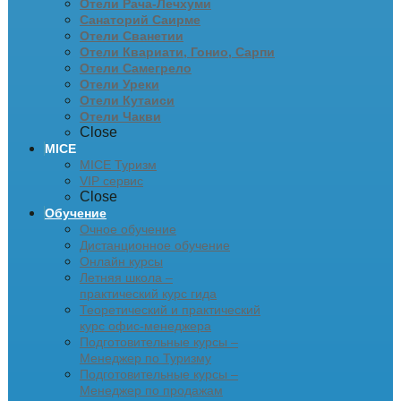
Отели Рача-Лечхуми
Санаторий Саирме
Отели Сванетии
Отели Квариати, Гонио, Сарпи
Отели Самегрело
Отели Уреки
Отели Кутаиси
Отели Чакви
Close
MICE
MICE Туризм
VIP сервис
Close
Обучение
Очное обучение
Дистанционное обучение
Онлайн курсы
Летняя школа –
практический курс гида
Теоретический и практический
курс офис-менеджера
Подготовительные курсы –
Менеджер по Туризму
Подготовительные курсы –
Менеджер по продажам