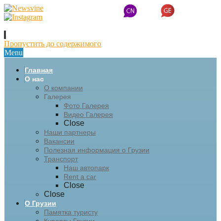
Пропустить до содержимого
Menu
Главная
О нас
О компании
Галерея
Фото Галерея
Видео Галерея
Close
Наши партнеры
Вакансии
Полезная информация о Грузии
Транспорт
Наш автопарк
Rent a car
Close
Close
О Грузии
Памятка туристу