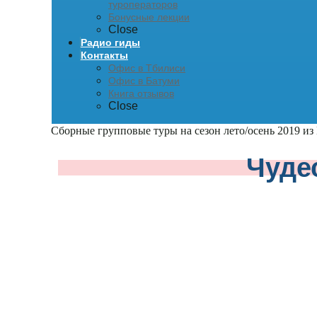
туроператоров
Бонусные лекции
Close
Радио гиды
Контакты
Офис в Тбилиси
Офис в Батуми
Книга отзывов
Close
Сборные групповые туры на сезон лето/осень 2019 из
Чуде