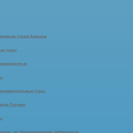
пповым турам Кавказа
ые туры
движимостью
ры
познавательные туры
 всю Грузию
ы
арию, по Черноморскому побережью