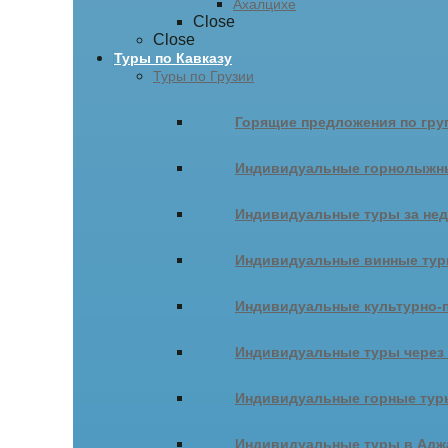
Ахалцихе
Close
Close
Туры по Кавказу
Туры по Грузии
Горящие предложения по гру
Индивидуальные горнолыжн
Индивидуальные туры за не
Индивидуальные винные ту
Индивидуальные культурно-
Индивидуальные туры через
Индивидуальные горные тур
Индивидуальные туры в Адж