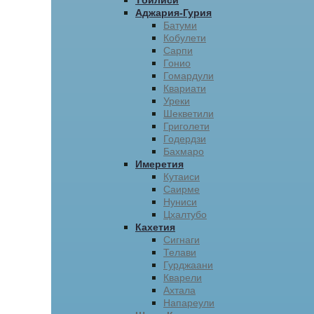
Тбилиси
Аджария-Гурия
Батуми
Кобулети
Сарпи
Гонио
Гомардули
Квариати
Уреки
Шекветили
Григолети
Годердзи
Бахмаро
Имеретия
Кутаиси
Саирме
Нуниси
Цхалтубо
Кахетия
Сигнаги
Телави
Гурджаани
Кварели
Ахтала
Напареули