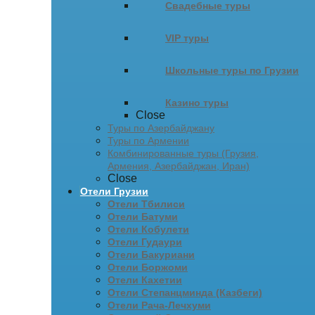
Свадебные туры
VIP туры
Школьные туры по Грузии
Казино туры
Close
Туры по Азербайджану
Туры по Армении
Комбинированные туры (Грузия,
Армения, Азербайджан, Иран)
Close
Отели Грузии
Отели Тбилиси
Отели Батуми
Отели Кобулети
Отели Гудаури
Отели Бакуриани
Отели Боржоми
Отели Кахетии
Отели Степанцминда (Казбеги)
Отели Рача-Лечхуми