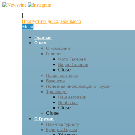
Пропустить до содержимого
Menu
Главная
О нас
О компании
Галерея
Фото Галерея
Видео Галерея
Close
Наши партнеры
Вакансии
Полезная информация о Грузии
Транспорт
Наш автопарк
Rent a car
Close
Close
О Грузии
Памятка туристу
Курорты Грузии