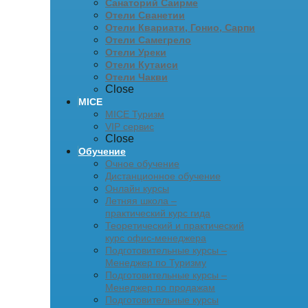
Санаторий Саирме
Отели Сванетии
Отели Квариати, Гонио, Сарпи
Отели Самегрело
Отели Уреки
Отели Кутаиси
Отели Чакви
Close
MICE
MICE Туризм
VIP сервис
Close
Обучение
Очное обучение
Дистанционное обучение
Онлайн курсы
Летняя школа –
практический курс гида
Теоретический и практический
курс офис-менеджера
Подготовительные курсы –
Менеджер по Туризму
Подготовительные курсы –
Менеджер по продажам
Подготовительные курсы