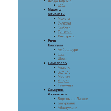
Шида-Картли
Гори
Мцхета-
Мтианети
Мцхета
Гудаури
Казбеги
Тушетия
Хевсурети
Рача-
Лечхуми
Амбролаури
Они
Шови
Самегрело
Анаклия
Зугдиди
Местия
Ушгули
Тетнулди
Самцчхе-
Джавахети
Боржоми и Ликани
Бакуриани
Абастумани