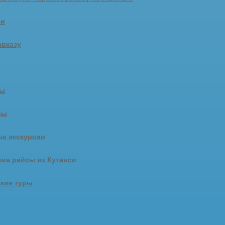
ии
авказу
ры
ры
е экскурсии
иа рейсы из Кутаиси
кие туры