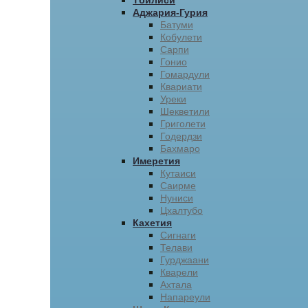
Тбилиси
Аджария-Гурия
Батуми
Кобулети
Сарпи
Гонио
Гомардули
Квариати
Уреки
Шекветили
Григолети
Годердзи
Бахмаро
Имеретия
Кутаиси
Саирме
Нуниси
Цхалтубо
Кахетия
Сигнаги
Телави
Гурджаани
Кварели
Ахтала
Напареули