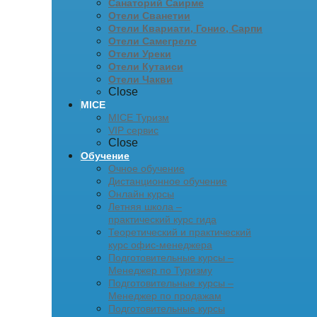
Санаторий Саирме
Отели Сванетии
Отели Квариати, Гонио, Сарпи
Отели Самегрело
Отели Уреки
Отели Кутаиси
Отели Чакви
Close
MICE
MICE Туризм
VIP сервис
Close
Обучение
Очное обучение
Дистанционное обучение
Онлайн курсы
Летняя школа –
практический курс гида
Теоретический и практический
курс офис-менеджера
Подготовительные курсы –
Менеджер по Туризму
Подготовительные курсы –
Менеджер по продажам
Подготовительные курсы