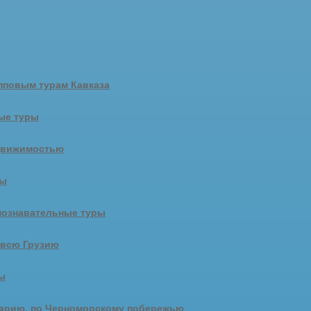
пповым турам Кавказа
ые туры
движимостью
ры
познавательные туры
 всю Грузию
ы
арию, по Черноморскому побережью