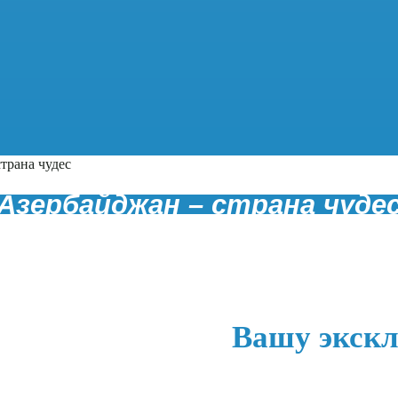
трана чудес
Азербайджан – страна чуде
Вашу эксклюзи