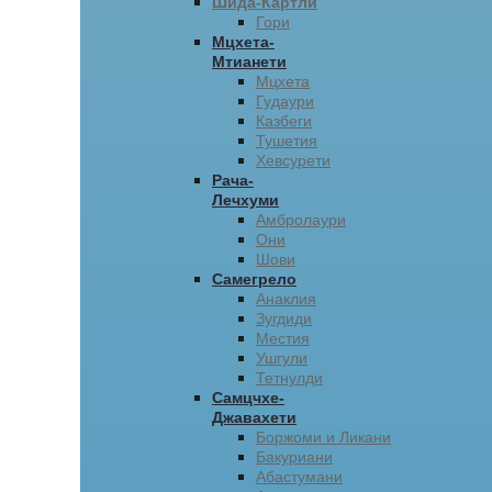
Шида-Картли
Гори
Мцхета-
Мтианети
Мцхета
Гудаури
Казбеги
Тушетия
Хевсурети
Рача-
Лечхуми
Амбролаури
Они
Шови
Самегрело
Анаклия
Зугдиди
Местия
Ушгули
Тетнулди
Самцчхе-
Джавахети
Боржоми и Ликани
Бакуриани
Абастумани