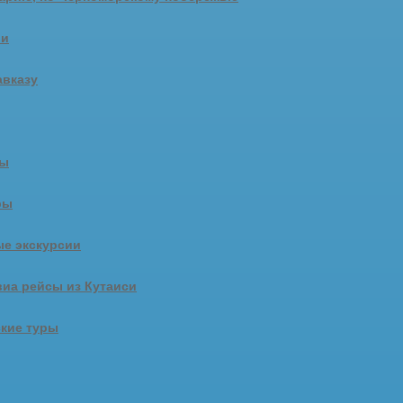
ии
авказу
ры
ры
е экскурсии
иа рейсы из Кутаиси
кие туры