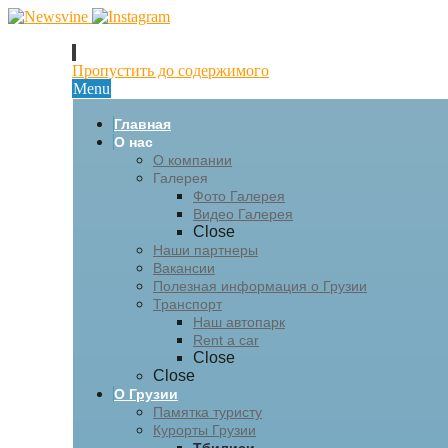
Пропустить до содержимого
Menu
Главная
О нас
О компании
Галерея
Фото Галерея
Видео Галерея
Close
Наши партнеры
Вакансии
Полезная информация о Грузии
Транспорт
Наш автопарк
Rent a car
Close
Close
О Грузии
Памятка туристу
Курорты Грузии