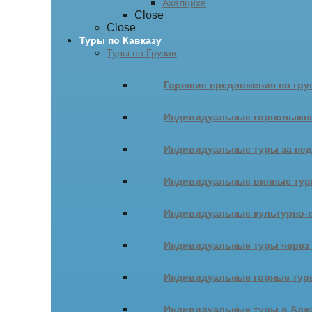
Ахалцихе
Close
Close
Туры по Кавказу
Туры по Грузии
Горящие предложения по гру
Индивидуальные горнолыжн
Индивидуальные туры за не
Индивидуальные винные ту
Индивидуальные культурно-
Индивидуальные туры через
Индивидуальные горные тур
Индивидуальные туры в Адж