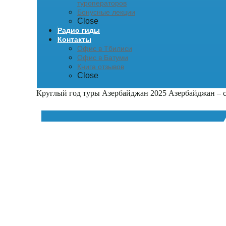
туроператоров
Бонусные лекции
Close
Радио гиды
Контакты
Офис в Тбилиси
Офис в Батуми
Книга отзывов
Close
Круглый год туры Азербайджан 2025
Азербайджан – с