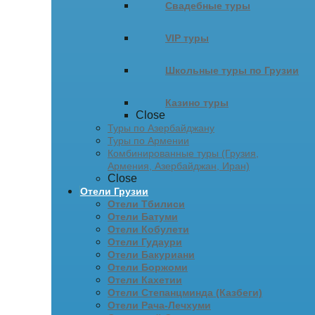
Свадебные туры
VIP туры
Школьные туры по Грузии
Казино туры
Close
Туры по Азербайджану
Туры по Армении
Комбинированные туры (Грузия,
Армения, Азербайджан, Иран)
Close
Отели Грузии
Отели Тбилиси
Отели Батуми
Отели Кобулети
Отели Гудаури
Отели Бакуриани
Отели Боржоми
Отели Кахетии
Отели Степанцминда (Казбеги)
Отели Рача-Лечхуми