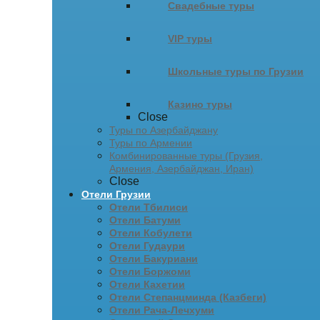
Свадебные туры
VIP туры
Школьные туры по Грузии
Казино туры
Close
Туры по Азербайджану
Туры по Армении
Комбинированные туры (Грузия,
Армения, Азербайджан, Иран)
Close
Отели Грузии
Отели Тбилиси
Отели Батуми
Отели Кобулети
Отели Гудаури
Отели Бакуриани
Отели Боржоми
Отели Кахетии
Отели Степанцминда (Казбеги)
Отели Рача-Лечхуми