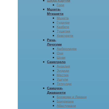
Шида-Картли
Гори
Мцхета-
Мтианети
Мцхета
Гудаури
Казбеги
Тушетия
Хевсурети
Рача-
Лечхуми
Амбролаури
Они
Шови
Самегрело
Анаклия
Зугдиди
Местия
Ушгули
Тетнулди
Самцчхе-
Джавахети
Боржоми и Ликани
Бакуриани
Абастумани