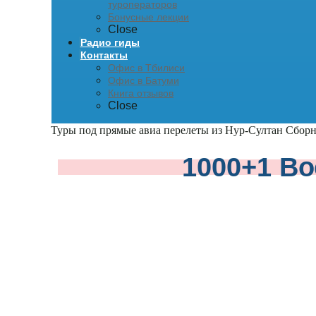
туроператоров
Бонусные лекции
Close
Радио гиды
Контакты
Офис в Тбилиси
Офис в Батуми
Книга отзывов
Close
Туры под прямые авиа перелеты из Нур-Султан
Сборн
1000+1 Во