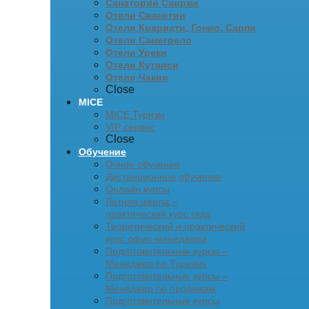
Санаторий Саирме
Отели Сванетии
Отели Квариати, Гонио, Сарпи
Отели Самегрело
Отели Уреки
Отели Кутаиси
Отели Чакви
Close
MICE
MICE Туризм
VIP сервис
Close
Обучение
Очное обучение
Дистанционное обучение
Онлайн курсы
Летняя школа –
практический курс гида
Теоретический и практический
курс офис-менеджера
Подготовительные курсы –
Менеджер по Туризму
Подготовительные курсы –
Менеджер по продажам
Подготовительные курсы