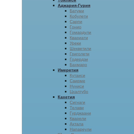
Тбилиси
Аджария-Гурия
Батуми
Кобулети
Сарпи
Гонио
Гомардули
Квариати
Уреки
Шекветили
Григолети
Годердзи
Бахмаро
Имеретия
Кутаиси
Саирме
Нуниси
Цхалтубо
Кахетия
Сигнаги
Телави
Гурджаани
Кварели
Ахтала
Напареули