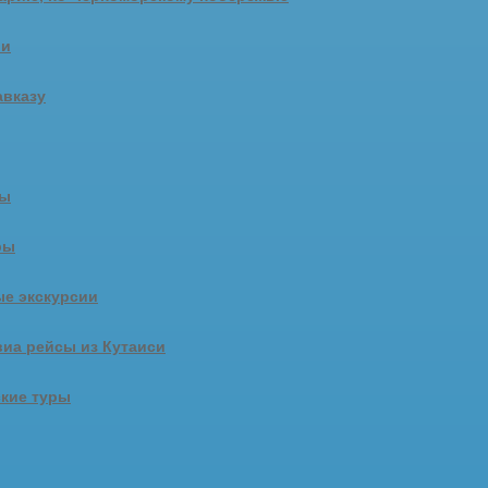
ии
авказу
ры
ры
е экскурсии
иа рейсы из Кутаиси
кие туры