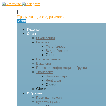
Пропустить до содержимого
Menu
Главная
О нас
О компании
Галерея
Фото Галерея
Видео Галерея
Close
Наши партнеры
Вакансии
Полезная информация о Грузии
Транспорт
Наш автопарк
Rent a car
Close
Close
О Грузии
Памятка туристу
Курорты Грузии