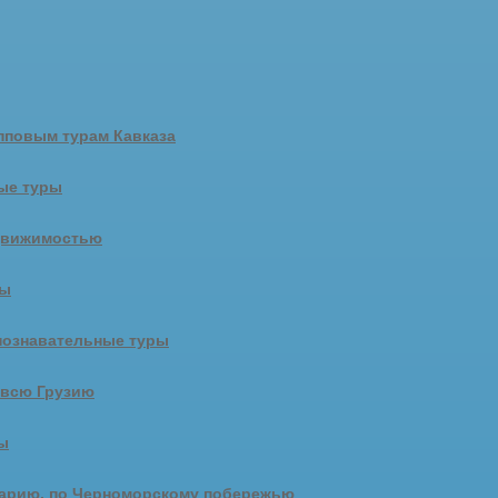
пповым турам Кавказа
ые туры
движимостью
ры
познавательные туры
 всю Грузию
ы
арию, по Черноморскому побережью