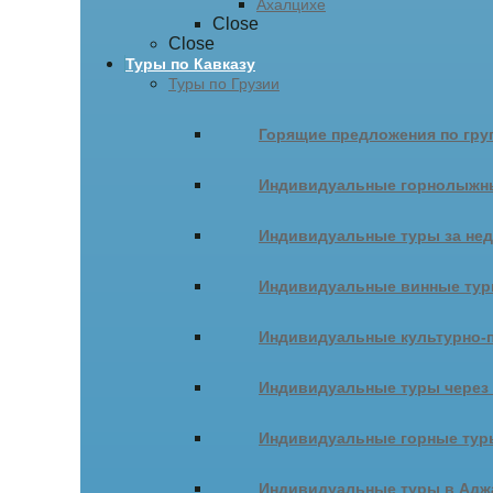
Ахалцихе
Close
Close
Туры по Кавказу
Туры по Грузии
Горящие предложения по гру
Индивидуальные горнолыжн
Индивидуальные туры за не
Индивидуальные винные ту
Индивидуальные культурно-
Индивидуальные туры через
Индивидуальные горные тур
Индивидуальные туры в Адж