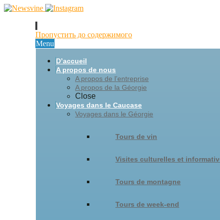
Пропустить до содержимого
Menu
D’accueil
A propos de nous
A propos de l’entreprise
A propos de la Géorgie
Close
Voyages dans le Caucase
Voyages dans le Géorgie
Tours de vin
Visites culturelles et informati
Tours de montagne
Tours de week-end