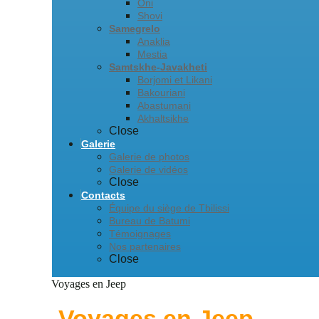
Oni
Shovi
Samegrelo
Anaklia
Mestia
Samtskhe-Javakheti
Borjomi et Likani
Bakouriani
Abastumani
Akhaltsikhe
Close
Galerie
Galerie de photos
Galerie de vidéos
Close
Contacts
Équipe du siège de Tbilissi
Bureau de Batumi
Témoignages
Nos partenaires
Close
Voyages en Jeep
Voyages en Jeep