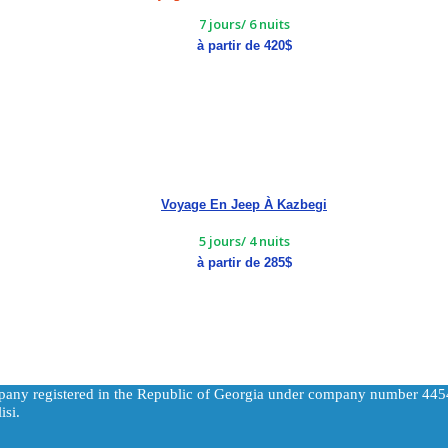
7 jours/ 6 nuits
à partir de 420$
Voyage En Jeep À Kazbegi
5 jours/ 4 nuits
à partir de 285$
pany registered in the Republic of Georgia under company number 44
isi.