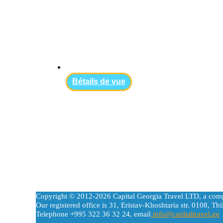
Вétails de vue
Copyright © 2012-2026 Capital Georgia Travel LTD, a com
Our registered office is 31, Eristav-Khoshtaria str. 0108, Tbil
Telephone +995 322 36 32 24, email
info@capitaltravel.ge