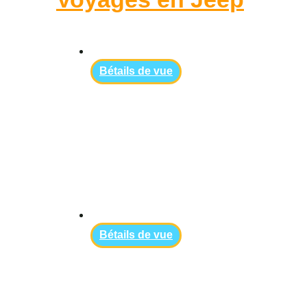
Вétails de vue
Вétails de vue