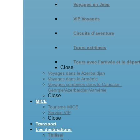
Voyages en Jeep
VIP Voyages
Circuits d’aventure
Tours extrêmes
Tours avec l’arrivée et le dépar
Close
Voyages dans le Azerbaïdjan
Voyages dans le Arménie
Voyages combinés dans le Caucase :
Géorgie/Azerbaïdjan/Arménie
Close
MICE
Tourisme MICE
Service VIP
Close
Transport
Les destinations
Tbilissi