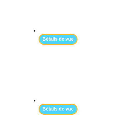
Вétails de vue
Вétails de vue