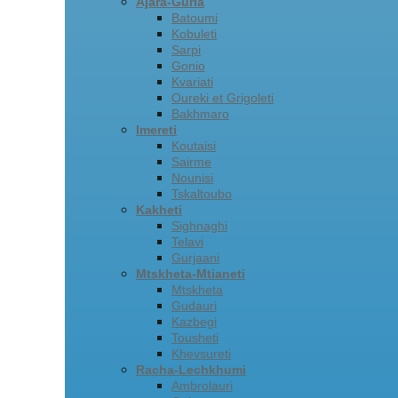
Ajara-Guria
Batoumi
Kobuleti
Sarpi
Gonio
Kvariati
Oureki et Grigoleti
Bakhmaro
Imereti
Koutaisi
Sairme
Nounisi
Tskaltoubo
Kakheti
Sighnaghi
Telavi
Gurjaani
Mtskheta-Mtianeti
Mtskheta
Gudauri
Kazbegi
Tousheti
Khevsureti
Racha-Lechkhumi
Ambrolauri